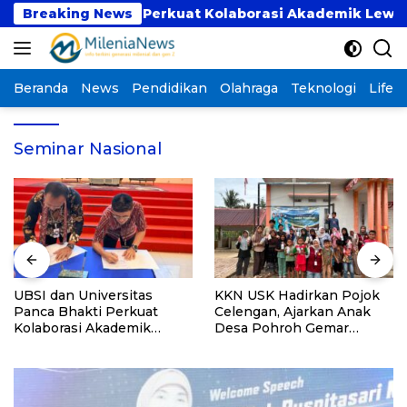
Langsung
 Panca Bhakti Perkuat Kolaborasi Akademik Lewat Prog
Breaking News
ke
konten
Beranda
News
Pendidikan
Olahraga
Teknologi
Lifest
Seminar Nasional
UBSI dan Universitas
KKN USK Hadirkan Pojok
Panca Bhakti Perkuat
Celengan, Ajarkan Anak
Kolaborasi Akademik
Desa Pohroh Gemar
Lewat Program PKM
Menabung