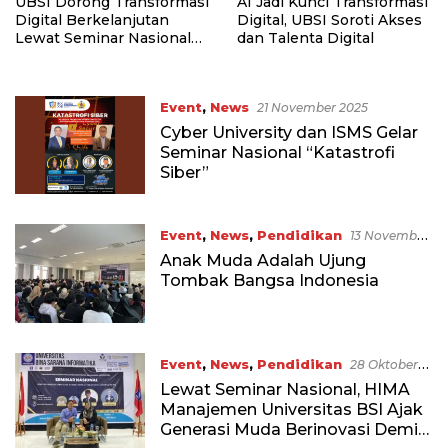
UBSI Dorong Transformasi
AI Jadi Kunci Transformasi
Digital Berkelanjutan
Digital, UBSI Soroti Akses
Lewat Seminar Nasional
dan Talenta Digital
2026
Event
,
News
21 November 2025
Cyber University dan ISMS Gelar
Seminar Nasional “Katastrofi
Siber”
Event
,
News
,
Pendidikan
13 November
2024
Anak Muda Adalah Ujung
Tombak Bangsa Indonesia
Event
,
News
,
Pendidikan
28 Oktober
2024
Lewat Seminar Nasional, HIMA
Manajemen Universitas BSI Ajak
Generasi Muda Berinovasi Demi