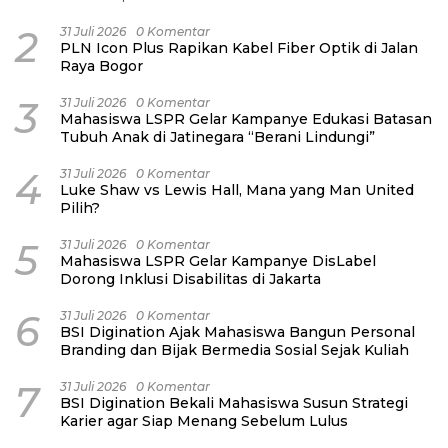
2
31 Juli 2026
0 Komentar
PLN Icon Plus Rapikan Kabel Fiber Optik di Jalan
Raya Bogor
3
31 Juli 2026
0 Komentar
Mahasiswa LSPR Gelar Kampanye Edukasi Batasan
Tubuh Anak di Jatinegara “Berani Lindungi”
4
31 Juli 2026
0 Komentar
Luke Shaw vs Lewis Hall, Mana yang Man United
Pilih?
5
31 Juli 2026
0 Komentar
Mahasiswa LSPR Gelar Kampanye DisLabel
Dorong Inklusi Disabilitas di Jakarta
6
31 Juli 2026
0 Komentar
BSI Digination Ajak Mahasiswa Bangun Personal
Branding dan Bijak Bermedia Sosial Sejak Kuliah
7
31 Juli 2026
0 Komentar
BSI Digination Bekali Mahasiswa Susun Strategi
Karier agar Siap Menang Sebelum Lulus