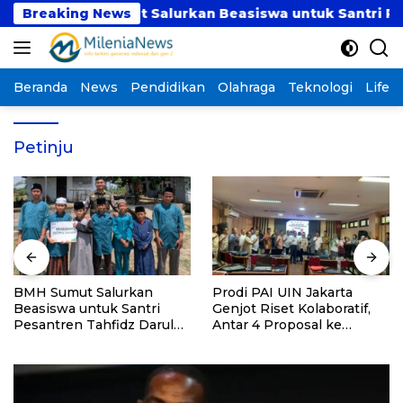
Langsung
Breaking News
BMH Sumut Salurkan Beasiswa untuk Santri Pesantre
ke
konten
Beranda
News
Pendidikan
Olahraga
Teknologi
Lifest
Petinju
BMH Sumut Salurkan
Prodi PAI UIN Jakarta
Beasiswa untuk Santri
Genjot Riset Kolaboratif,
Pesantren Tahfidz Darul
Antar 4 Proposal ke
Hijrah Deli Serdang
Kompetisi BRIN 2026