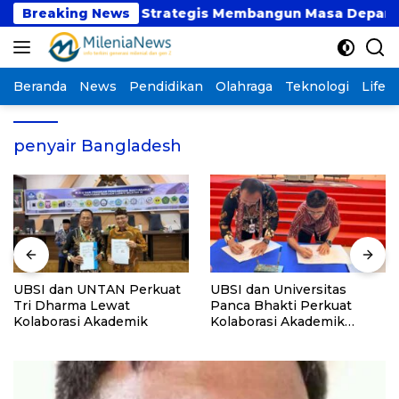
Langsung
at atau Langkah Strategis Membangun Masa Depan?
Breaking News
ke
konten
Beranda
News
Pendidikan
Olahraga
Teknologi
Lifest
penyair Bangladesh
UBSI dan UNTAN Perkuat
UBSI dan Universitas
Tri Dharma Lewat
Panca Bhakti Perkuat
Kolaborasi Akademik
Kolaborasi Akademik
Lewat Program PKM