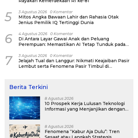
Rayakan Kemerdekaan RI ke-81
5
3 Agustus 2026
0 Komentar
Mitos Angka Bawaan Lahir dan Rahasia Otak
Jenius Pemilik IQ Tertinggi Dunia
6
4 Agustus 2026
0 Komentar
Di Antara Layar Gawai Anak dan Peluang
Perempuan: Memastikan AI Tetap Tunduk pada
Kemanusiaan
7
3 Agustus 2026
0 Komentar
Jelajah Tual dan Langgur: Nikmati Keajaiban Pasir
Lembut serta Fenomena Pasir Timbul di
Kepulauan Kei
Berita Terkini
8 Agustus 2026
10 Prospek Kerja Lulusan Teknologi
Informasi yang Menjanjikan dengan
Gaji Kompetitif di Era Digital
8 Agustus 2026
Fenomena “Kabur Aja Dulu”: Tren
Sesaat atau Langkah Strategis