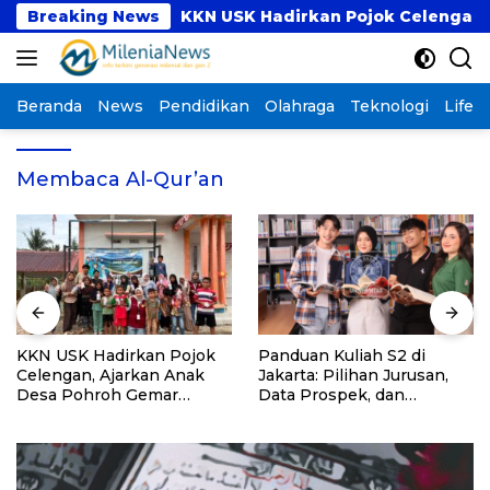
Langsung
gram PKM
Breaking News
KKN USK Hadirkan Pojok Celengan, Aj
ke
konten
Beranda
News
Pendidikan
Olahraga
Teknologi
Lifest
Membaca Al-Qur’an
KKN USK Hadirkan Pojok
Panduan Kuliah S2 di
Celengan, Ajarkan Anak
Jakarta: Pilihan Jurusan,
Desa Pohroh Gemar
Data Prospek, dan
Menabung
Rekomendasi Kampus