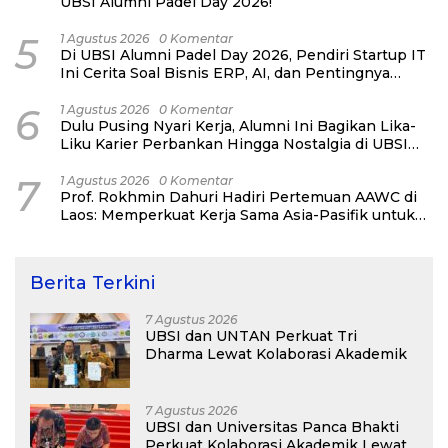
UBSI Alumni Padel Day 2026!
5
1 Agustus 2026
0 Komentar
Di UBSI Alumni Padel Day 2026, Pendiri Startup IT
Ini Cerita Soal Bisnis ERP, AI, dan Pentingnya
Network Alumni
6
1 Agustus 2026
0 Komentar
Dulu Pusing Nyari Kerja, Alumni Ini Bagikan Lika-
Liku Karier Perbankan Hingga Nostalgia di UBSI
Alumni Padel Day 2026
7
1 Agustus 2026
0 Komentar
Prof. Rokhmin Dahuri Hadiri Pertemuan AAWC di
Laos: Memperkuat Kerja Sama Asia-Pasifik untuk
Ketahanan Air dan Iklim
Berita Terkini
7 Agustus 2026
UBSI dan UNTAN Perkuat Tri
Dharma Lewat Kolaborasi Akademik
7 Agustus 2026
UBSI dan Universitas Panca Bhakti
Perkuat Kolaborasi Akademik Lewat