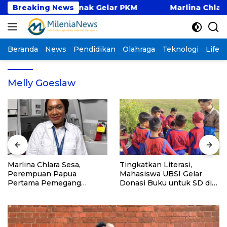
Langsung
 Kampus Pontianak Gelar PKM
Breaking News
Marlina Chlara Ses
ke
konten
Beranda
News
Pendidikan
Olahraga
Teknologi
Lifest
Melly Goeslaw
Marlina Chlara Sesa,
Tingkatkan Literasi,
Perempuan Papua
Mahasiswa UBSI Gelar
Pertama Pemegang
Donasi Buku untuk SD di
Lisensi Airbus A320
Bekasi pada Kegiatan BSI
Explore 2026