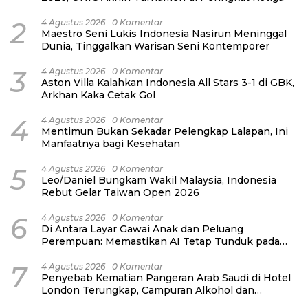
2
4 Agustus 2026
0 Komentar
Maestro Seni Lukis Indonesia Nasirun Meninggal
Dunia, Tinggalkan Warisan Seni Kontemporer
3
4 Agustus 2026
0 Komentar
Aston Villa Kalahkan Indonesia All Stars 3-1 di GBK,
Arkhan Kaka Cetak Gol
4
4 Agustus 2026
0 Komentar
Mentimun Bukan Sekadar Pelengkap Lalapan, Ini
Manfaatnya bagi Kesehatan
5
4 Agustus 2026
0 Komentar
Leo/Daniel Bungkam Wakil Malaysia, Indonesia
Rebut Gelar Taiwan Open 2026
6
4 Agustus 2026
0 Komentar
Di Antara Layar Gawai Anak dan Peluang
Perempuan: Memastikan AI Tetap Tunduk pada
Kemanusiaan
7
4 Agustus 2026
0 Komentar
Penyebab Kematian Pangeran Arab Saudi di Hotel
London Terungkap, Campuran Alkohol dan
Narkoba Jadi Pemicu