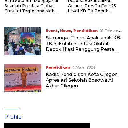
Baru Setahun Mengajar di
Pesona Bakat Cilik di
Sekolah Prestasi Global,
Gelaran PresGo Fest’25
Guru Ini Terpesona oleh
Level KB-TK Penuh
Keberhasilan PresGo
Talenta!
Fest’25 Level KB-TK!
Event
,
News
,
Pendidikan
18 Februari
2025
Semangat Tinggi Anak-anak KB-
TK Sekolah Prestasi Global-
Depok Hiasi Panggung Pesta
Kreativitas
Pendidikan
4 Maret 2024
Kadis Pendidikan Kota Cilegon
Apresiasi Sekolah Bosowa Al
Azhar Cilegon
Profile