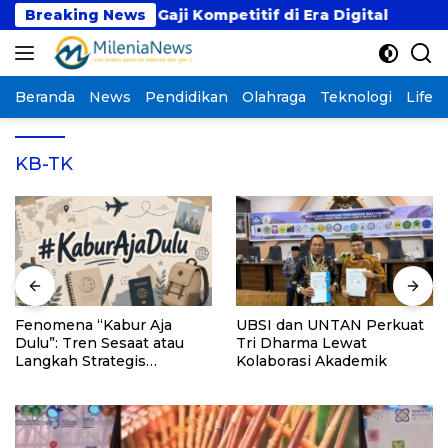
Langsung
ikan dengan Gaji Kompetitif di Era Digital
Breaking News
Feno
ke
konten
Beranda
News
Pendidikan
Olahraga
Teknologi
Lifest
KB-TK
Fenomena “Kabur Aja
UBSI dan UNTAN Perkuat
Dulu”: Tren Sesaat atau
Tri Dharma Lewat
Langkah Strategis
Kolaborasi Akademik
Membangun Masa Depan?