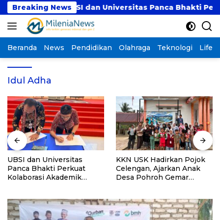
Langsung
ik
Breaking News
UBSI dan Universitas Panca Bhakti Perkuat 
ke
konten
Beranda
News
Pendidikan
Olahraga
Teknologi
Lifest
Idul Adha
UBSI dan Universitas
KKN USK Hadirkan Pojok
Panca Bhakti Perkuat
Celengan, Ajarkan Anak
Kolaborasi Akademik
Desa Pohroh Gemar
Lewat Program PKM
Menabung