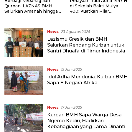
Berbagi Kebahagiaan
Perayaan Idul Adha 1447 H
Qurban, LAZNAS BMH
di Sekolah Bakti Mulya
Salurkan Amanah hingga
400: Kuatkan Pilar
Pelosok Trenggalek
Religiusitas Melalui Ibadah
Qurban
News
23 Agustus 2025
Lazismu Gresik dan BMH
Salurkan Rendang Kurban untuk
Santri Dhuafa di Timur Indonesia
News
19 Juni 2025
Idul Adha Mendunia: Kurban BMH
Sapa 8 Negara Afrika
News
17 Juni 2025
Kurban BMH Sapa Warga Desa
Ngerco Kediri, Hadirkan
Kebahagiaan yang Lama Dinanti