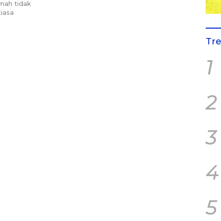
mah tidak
tiasa
Tr
1
2
3
4
5