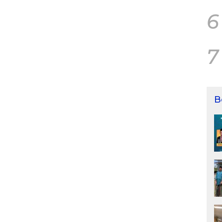
6
7
B