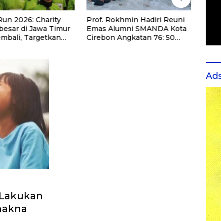
Run 2026: Charity
Prof. Rokhmin Hadiri Reuni
UIN A
besar di Jawa Timur
Emas Alumni SMANDA Kota
Pemb
embali, Targetkan
Cirebon Angkatan 76: 50
Kedo
eserta untuk
Tahun Lalu Kita Pernah
Maha
Pendidikan Santri
Bersama
u Honorer
Ad
 Lakukan
makna