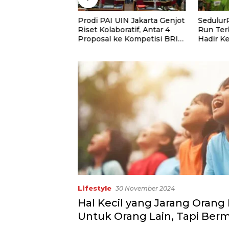
 Salurkan
Prodi PAI UIN Jakarta Genjot
Sedulur
ntuk Santri
Riset Kolaboratif, Antar 4
Run Ter
Tahfidz Darul
Proposal ke Kompetisi BRIN
Hadir K
 Serdang
2026
3.000 P
Dukung 
dan Gur
Lifestyle
30 November 2024
Hal Kecil yang Jarang Orang
Untuk Orang Lain, Tapi Ber