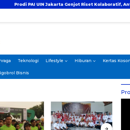
di PAI UIN Jakarta Genjot Riset Kolaboratif, Antar 4 Pr
hraga
Teknologi
Lifestyle
Hiburan
Kertas Koso
gobrol Bisnis
Pro