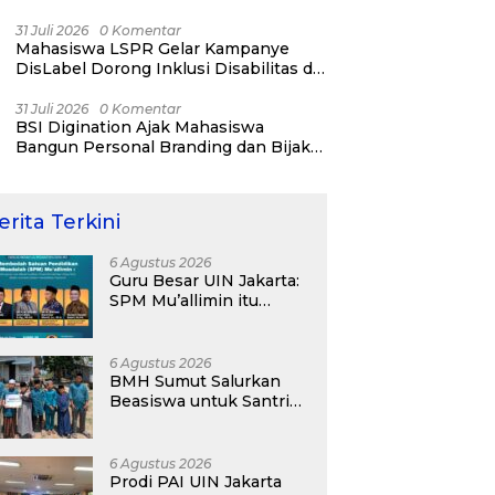
31 Juli 2026
0 Komentar
Mahasiswa LSPR Gelar Kampanye
DisLabel Dorong Inklusi Disabilitas di
Jakarta
31 Juli 2026
0 Komentar
BSI Digination Ajak Mahasiswa
Bangun Personal Branding dan Bijak
Bermedia Sosial Sejak Kuliah
erita Terkini
6 Agustus 2026
Guru Besar UIN Jakarta:
SPM Mu’allimin itu
Bukan Entitas Sekolah
atau Madrasah
6 Agustus 2026
BMH Sumut Salurkan
Beasiswa untuk Santri
Pesantren Tahfidz Darul
Hijrah Deli Serdang
6 Agustus 2026
Prodi PAI UIN Jakarta