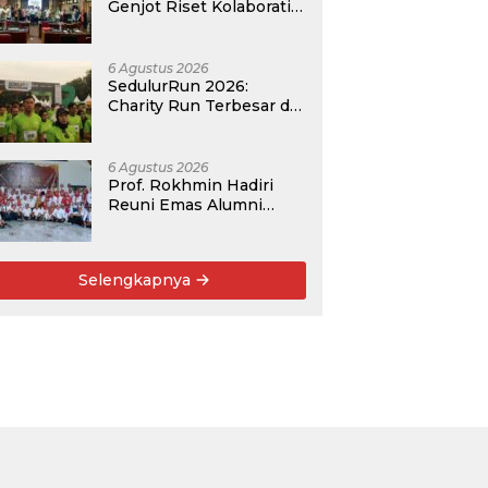
Genjot Riset Kolaboratif,
Antar 4 Proposal ke
Kompetisi BRIN 2026
6 Agustus 2026
SedulurRun 2026:
Charity Run Terbesar di
Jawa Timur Hadir
Kembali, Targetkan
3.000 Peserta untuk
6 Agustus 2026
Dukung Pendidikan
Prof. Rokhmin Hadiri
Santri dan Guru Honorer
Reuni Emas Alumni
SMANDA Kota Cirebon
Angkatan 76: 50 Tahun
Lalu Kita Pernah
Selengkapnya
Bersama