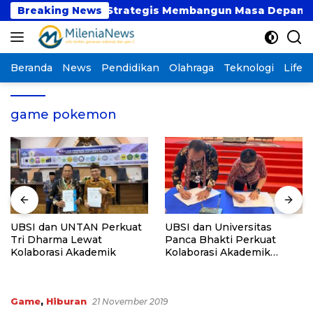
Langsung
at atau Langkah Strategis Membangun Masa Depan?
Breaking News
ke
konten
Beranda
News
Pendidikan
Olahraga
Teknologi
Lifest
game pokemon
UBSI dan UNTAN Perkuat
UBSI dan Universitas
Tri Dharma Lewat
Panca Bhakti Perkuat
Kolaborasi Akademik
Kolaborasi Akademik
Lewat Program PKM
Game
,
Hiburan
21 November 2019