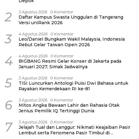
Depok
2
3 Agustus 2026
0 Komentar
Daftar Kampus Swasta Unggulan di Tangerang
Versi uniRank 2026
3
4 Agustus 2026
0 Komentar
Leo/Daniel Bungkam Wakil Malaysia, Indonesia
Rebut Gelar Taiwan Open 2026
4
4 Agustus 2026
0 Komentar
BIGBANG Resmi Gelar Konser di Jakarta pada
Januari 2027, Simak Jadwalnya
5
3 Agustus 2026
0 Komentar
TISI Luncurkan Antologi Puisi Dwi Bahasa untuk
Rayakan Kemerdekaan RI ke-81
6
3 Agustus 2026
0 Komentar
Mitos Angka Bawaan Lahir dan Rahasia Otak
Jenius Pemilik IQ Tertinggi Dunia
7
3 Agustus 2026
0 Komentar
Jelajah Tual dan Langgur: Nikmati Keajaiban Pasir
Lembut serta Fenomena Pasir Timbul di
Kepulauan Kei