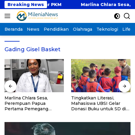
Langsung
 Pontianak Gelar PKM
Breaking News
Marlina Chlara Sesa, Per
ke
konten
Beranda
News
Pendidikan
Olahraga
Teknologi
Lifest
Gading Gisel Basket
Marlina Chlara Sesa,
Tingkatkan Literasi,
Perempuan Papua
Mahasiswa UBSI Gelar
Pertama Pemegang
Donasi Buku untuk SD di
Lisensi Airbus A320
Bekasi pada Kegiatan BSI
Explore 2026