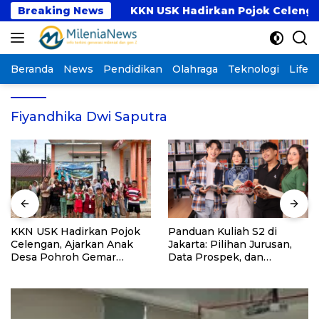
Langsung
rogram PKM
Breaking News
KKN USK Hadirkan Pojok Celengan, 
ke
konten
Beranda
News
Pendidikan
Olahraga
Teknologi
Lifest
Fiyandhika Dwi Saputra
KKN USK Hadirkan Pojok
Panduan Kuliah S2 di
Celengan, Ajarkan Anak
Jakarta: Pilihan Jurusan,
Desa Pohroh Gemar
Data Prospek, dan
Menabung
Rekomendasi Kampus