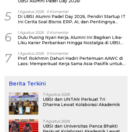
UBSI Alumni Padel Day 2026!
5
1 Agustus 2026
0 Komentar
Di UBSI Alumni Padel Day 2026, Pendiri Startup IT
Ini Cerita Soal Bisnis ERP, AI, dan Pentingnya
Network Alumni
6
1 Agustus 2026
0 Komentar
Dulu Pusing Nyari Kerja, Alumni Ini Bagikan Lika-
Liku Karier Perbankan Hingga Nostalgia di UBSI
Alumni Padel Day 2026
7
1 Agustus 2026
0 Komentar
Prof. Rokhmin Dahuri Hadiri Pertemuan AAWC di
Laos: Memperkuat Kerja Sama Asia-Pasifik untuk
Ketahanan Air dan Iklim
Berita Terkini
7 Agustus 2026
UBSI dan UNTAN Perkuat Tri
Dharma Lewat Kolaborasi Akademik
7 Agustus 2026
UBSI dan Universitas Panca Bhakti
Perkuat Kolaborasi Akademik Lewat