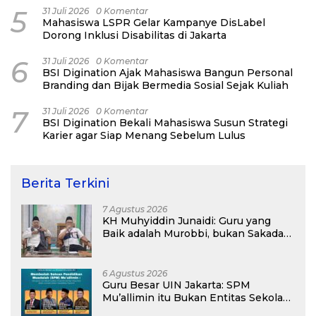
5
31 Juli 2026
0 Komentar
Mahasiswa LSPR Gelar Kampanye DisLabel
Dorong Inklusi Disabilitas di Jakarta
6
31 Juli 2026
0 Komentar
BSI Digination Ajak Mahasiswa Bangun Personal
Branding dan Bijak Bermedia Sosial Sejak Kuliah
7
31 Juli 2026
0 Komentar
BSI Digination Bekali Mahasiswa Susun Strategi
Karier agar Siap Menang Sebelum Lulus
Berita Terkini
7 Agustus 2026
KH Muhyiddin Junaidi: Guru yang
Baik adalah Murobbi, bukan Sakadar
Mu’allim
6 Agustus 2026
Guru Besar UIN Jakarta: SPM
Mu’allimin itu Bukan Entitas Sekolah
atau Madrasah