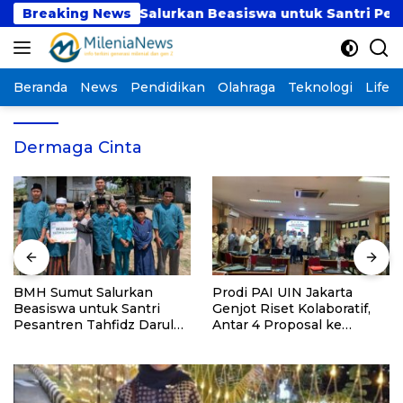
Langsung
BMH Sumut Salurkan Beasiswa untuk Santri Pesantren
Breaking News
ke
konten
Beranda
News
Pendidikan
Olahraga
Teknologi
Lifest
Dermaga Cinta
BMH Sumut Salurkan
Prodi PAI UIN Jakarta
Beasiswa untuk Santri
Genjot Riset Kolaboratif,
Pesantren Tahfidz Darul
Antar 4 Proposal ke
Hijrah Deli Serdang
Kompetisi BRIN 2026