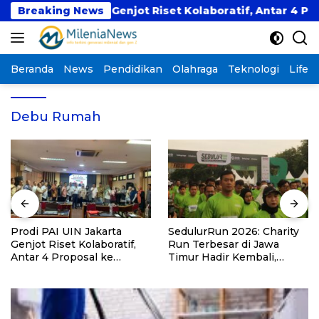
Langsung
AI UIN Jakarta Genjot Riset Kolaboratif, Antar 4 Propos
Breaking News
ke
konten
Beranda
News
Pendidikan
Olahraga
Teknologi
Lifest
Debu Rumah
Prodi PAI UIN Jakarta
SedulurRun 2026: Charity
Genjot Riset Kolaboratif,
Run Terbesar di Jawa
Antar 4 Proposal ke
Timur Hadir Kembali,
Kompetisi BRIN 2026
Targetkan 3.000 Peserta
untuk Dukung Pendidikan
Santri dan Guru Honorer