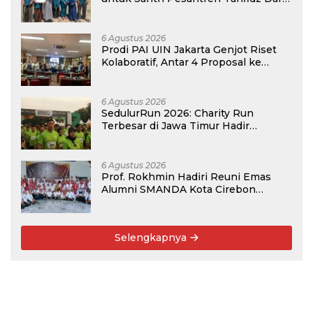
Hijrah Deli Serdang
6 Agustus 2026
Prodi PAI UIN Jakarta Genjot Riset
Kolaboratif, Antar 4 Proposal ke
Kompetisi BRIN 2026
6 Agustus 2026
SedulurRun 2026: Charity Run
Terbesar di Jawa Timur Hadir
Kembali, Targetkan 3.000 Peserta
untuk Dukung Pendidikan Santri dan
Guru Honorer
6 Agustus 2026
Prof. Rokhmin Hadiri Reuni Emas
Alumni SMANDA Kota Cirebon
Angkatan 76: 50 Tahun Lalu Kita
Pernah Bersama
Selengkapnya