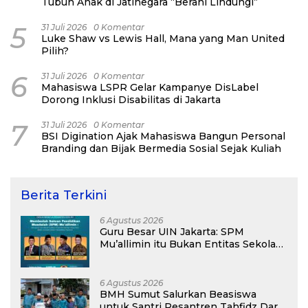
Tubuh Anak di Jatinegara “Berani Lindungi”
5
31 Juli 2026
0 Komentar
Luke Shaw vs Lewis Hall, Mana yang Man United
Pilih?
6
31 Juli 2026
0 Komentar
Mahasiswa LSPR Gelar Kampanye DisLabel
Dorong Inklusi Disabilitas di Jakarta
7
31 Juli 2026
0 Komentar
BSI Digination Ajak Mahasiswa Bangun Personal
Branding dan Bijak Bermedia Sosial Sejak Kuliah
Berita Terkini
6 Agustus 2026
Guru Besar UIN Jakarta: SPM
Mu’allimin itu Bukan Entitas Sekolah
atau Madrasah
6 Agustus 2026
BMH Sumut Salurkan Beasiswa
untuk Santri Pesantren Tahfidz Darul