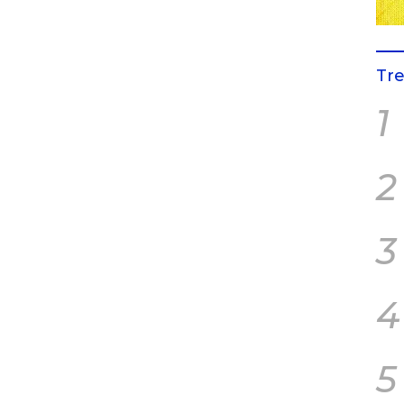
Tr
1
2
3
4
5