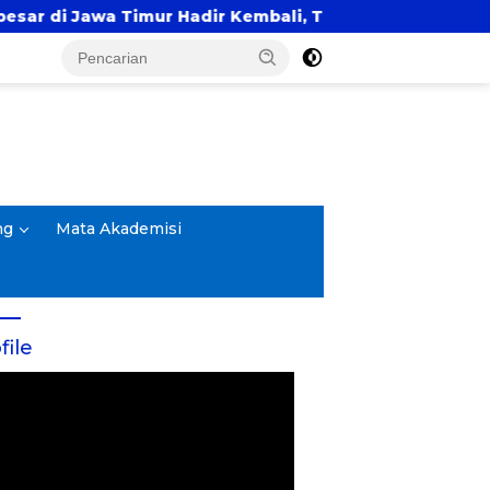
awa Timur Hadir Kembali, Targetkan 3.000 Peserta unt
ng
Mata Akademisi
file