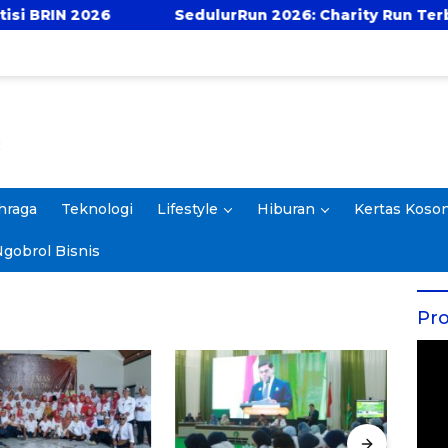
2026
SedulurRun 2026: Charity Run Terbesar di J
hraga
Teknologi
Lifestyle
Hiburan
Kertas Koso
gobrol Bisnis
Pro