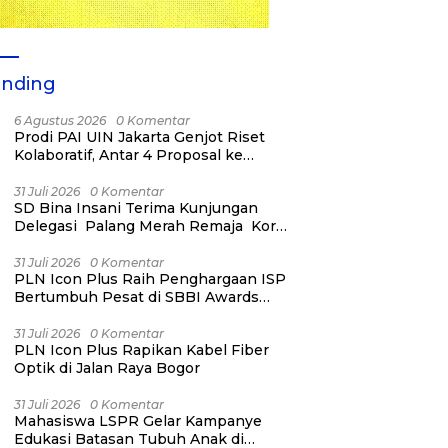
ending
6 Agustus 2026
0 Komentar
Prodi PAI UIN Jakarta Genjot Riset
Kolaboratif, Antar 4 Proposal ke
Kompetisi BRIN 2026
31 Juli 2026
0 Komentar
SD Bina Insani Terima Kunjungan
Delegasi Palang Merah Remaja Korea
dan PMI Kota Bogor
31 Juli 2026
0 Komentar
PLN Icon Plus Raih Penghargaan ISP
Bertumbuh Pesat di SBBI Awards
2026
31 Juli 2026
0 Komentar
PLN Icon Plus Rapikan Kabel Fiber
Optik di Jalan Raya Bogor
31 Juli 2026
0 Komentar
Mahasiswa LSPR Gelar Kampanye
Edukasi Batasan Tubuh Anak di