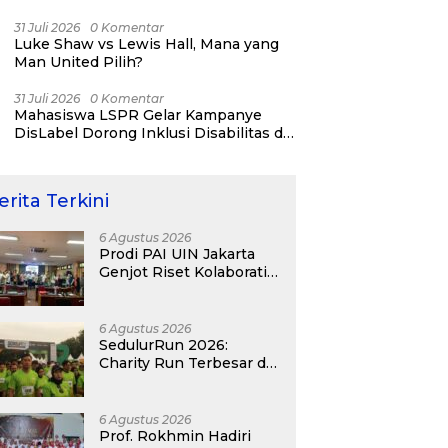
Jatinegara “Berani Lindungi”
31 Juli 2026
0 Komentar
Luke Shaw vs Lewis Hall, Mana yang
Man United Pilih?
31 Juli 2026
0 Komentar
Mahasiswa LSPR Gelar Kampanye
DisLabel Dorong Inklusi Disabilitas di
Jakarta
erita Terkini
6 Agustus 2026
Prodi PAI UIN Jakarta
Genjot Riset Kolaboratif,
Antar 4 Proposal ke
Kompetisi BRIN 2026
6 Agustus 2026
SedulurRun 2026:
Charity Run Terbesar di
Jawa Timur Hadir
Kembali, Targetkan
3.000 Peserta untuk
6 Agustus 2026
Dukung Pendidikan
Prof. Rokhmin Hadiri