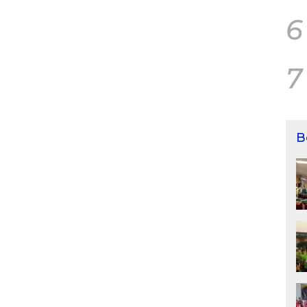
6
7
B