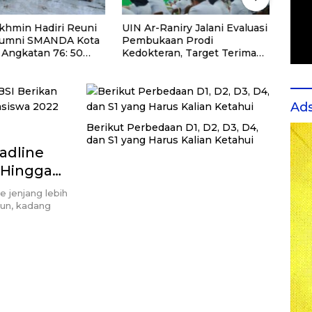
okhmin Hadiri Reuni
UIN Ar-Raniry Jalani Evaluasi
Bawa
lumni SMANDA Kota
Pembukaan Prodi
Sawah
 Angkatan 76: 50
Kedokteran, Target Terima
Perd
alu Kita Pernah
Mahasiswa Baru Tahun Ini
Tan
a
Ad
Berikut Perbedaan D1, D2, D3, D4,
dan S1 yang Harus Kalian Ketahui
adline
 Hingga
 jenjang lebih
un, kadang