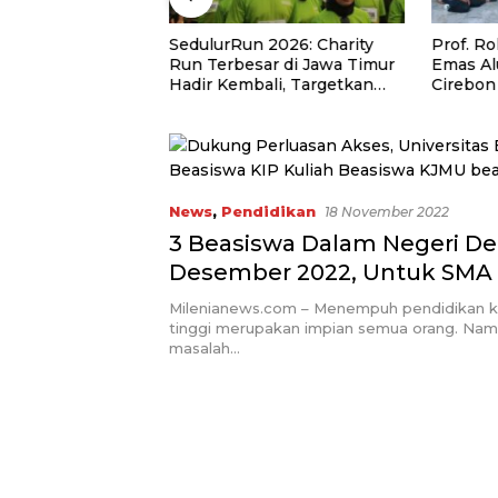
IN Jakarta Genjot
SedulurRun 2026: Charity
Prof. R
ratif, Antar 4
Run Terbesar di Jawa Timur
Emas A
e Kompetisi BRIN
Hadir Kembali, Targetkan
Cirebon
3.000 Peserta untuk
Tahun L
Dukung Pendidikan Santri
Bersam
dan Guru Honorer
News
,
Pendidikan
18 November 2022
3 Beasiswa Dalam Negeri De
Desember 2022, Untuk SMA
S1
Milenianews.com – Menempuh pendidikan ke
tinggi merupakan impian semua orang. Nam
masalah…