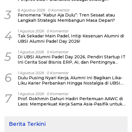
Pertahanan Negara Bukan Ancaman Individual
3
8 Agustus 2026
0 Komentar
Fenomena “Kabur Aja Dulu”: Tren Sesaat atau
Langkah Strategis Membangun Masa Depan?
4
1 Agustus 2026
0 Komentar
Tak Sekadar Main Padel, Intip Keseruan Alumni di
UBSI Alumni Padel Day 2026!
5
1 Agustus 2026
0 Komentar
Di UBSI Alumni Padel Day 2026, Pendiri Startup IT
Ini Cerita Soal Bisnis ERP, AI, dan Pentingnya
Network Alumni
6
1 Agustus 2026
0 Komentar
Dulu Pusing Nyari Kerja, Alumni Ini Bagikan Lika-
Liku Karier Perbankan Hingga Nostalgia di UBSI
Alumni Padel Day 2026
7
1 Agustus 2026
0 Komentar
Prof. Rokhmin Dahuri Hadiri Pertemuan AAWC di
Laos: Memperkuat Kerja Sama Asia-Pasifik untuk
Ketahanan Air dan Iklim
Berita Terkini