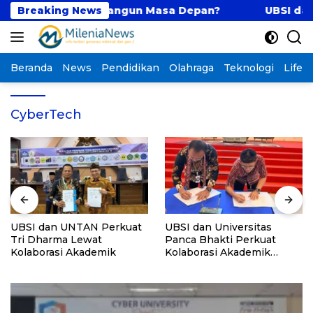
Langsung
Strategis Membangun Masa Depan?
Breaking News
UBSI dan UNT
ke
konten
Beranda
News
Pendidikan
Olahraga
Teknologi
Lifest
CyberTech
UBSI dan UNTAN Perkuat
UBSI dan Universitas
Tri Dharma Lewat
Panca Bhakti Perkuat
Kolaborasi Akademik
Kolaborasi Akademik
Lewat Program PKM