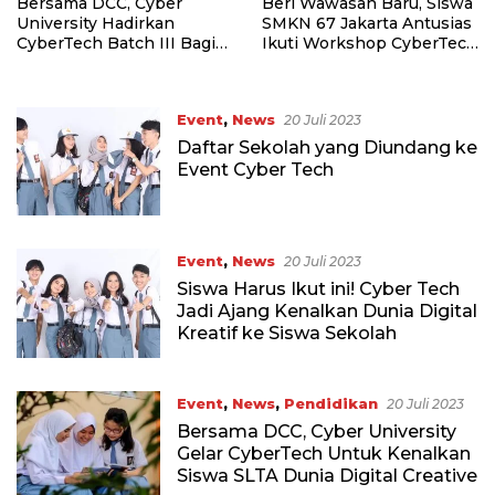
Bersama DCC, Cyber
Beri Wawasan Baru, Siswa
University Hadirkan
SMKN 67 Jakarta Antusias
CyberTech Batch III Bagi
Ikuti Workshop CyberTech
Siswa SMA Sederajat
2023
Event
,
News
20 Juli 2023
Daftar Sekolah yang Diundang ke
Event Cyber Tech
Event
,
News
20 Juli 2023
Siswa Harus Ikut ini! Cyber Tech
Jadi Ajang Kenalkan Dunia Digital
Kreatif ke Siswa Sekolah
Event
,
News
,
Pendidikan
20 Juli 2023
Bersama DCC, Cyber University
Gelar CyberTech Untuk Kenalkan
Siswa SLTA Dunia Digital Creative