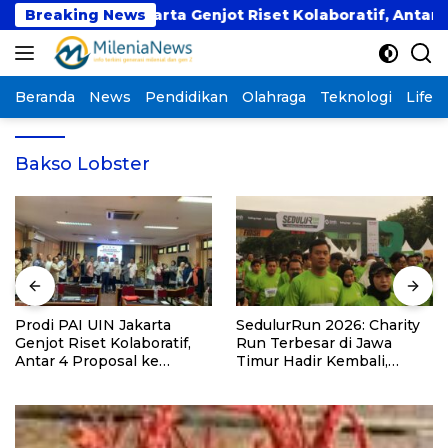
Langsung
di PAI UIN Jakarta Genjot Riset Kolaboratif, Antar 4 Pro
Breaking News
ke
konten
Beranda
News
Pendidikan
Olahraga
Teknologi
Lifest
Bakso Lobster
Prodi PAI UIN Jakarta
SedulurRun 2026: Charity
Genjot Riset Kolaboratif,
Run Terbesar di Jawa
Antar 4 Proposal ke
Timur Hadir Kembali,
Kompetisi BRIN 2026
Targetkan 3.000 Peserta
untuk Dukung Pendidikan
Santri dan Guru Honorer