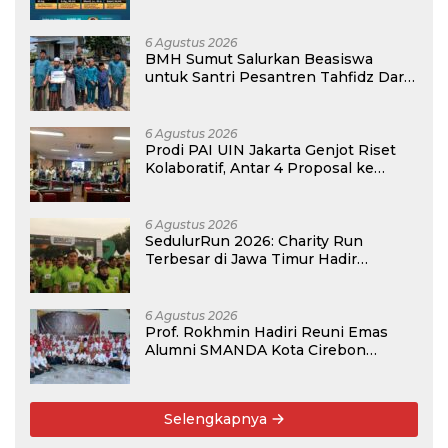
atau Madrasah
6 Agustus 2026
BMH Sumut Salurkan Beasiswa
untuk Santri Pesantren Tahfidz Darul
Hijrah Deli Serdang
6 Agustus 2026
Prodi PAI UIN Jakarta Genjot Riset
Kolaboratif, Antar 4 Proposal ke
Kompetisi BRIN 2026
6 Agustus 2026
SedulurRun 2026: Charity Run
Terbesar di Jawa Timur Hadir
Kembali, Targetkan 3.000 Peserta
untuk Dukung Pendidikan Santri dan
Guru Honorer
6 Agustus 2026
Prof. Rokhmin Hadiri Reuni Emas
Alumni SMANDA Kota Cirebon
Angkatan 76: 50 Tahun Lalu Kita
Pernah Bersama
Selengkapnya