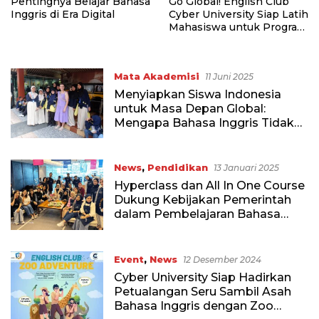
Pentingnya Belajar Bahasa
Go Global! English Club
Inggris di Era Digital
Cyber University Siap Latih
Mahasiswa untuk Program
Pertukaran Pelajar
Mata Akademisi
11 Juni 2025
Menyiapkan Siswa Indonesia
untuk Masa Depan Global:
Mengapa Bahasa Inggris Tidak
Bisa Diabaikan
News
,
Pendidikan
13 Januari 2025
Hyperclass dan All In One Course
Dukung Kebijakan Pemerintah
dalam Pembelajaran Bahasa
Inggris
Event
,
News
12 Desember 2024
Cyber University Siap Hadirkan
Petualangan Seru Sambil Asah
Bahasa Inggris dengan Zoo