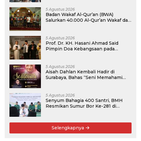
5 Agustus 2026
Badan Wakaf Al-Qur’an (BWA)
Salurkan 40.000 Al-Qur’an Wakaf dan
Perkuat Pemberdayaan Masyarakat
di Kalimantan Barat
5 Agustus 2026
Prof. Dr. KH. Hasani Ahmad Said
Pimpin Doa Kebangsaan pada
Semarak HUT Kemerdekaan RI Ke-81
di Kementerian Imigrasi dan
Pemasyarakatan RI
5 Agustus 2026
Aisah Dahlan Kembali Hadir di
Surabaya, Bahas “Seni Memahami
Soulmate: Ketika Cinta Tak Pernah
Cukup”
5 Agustus 2026
Senyum Bahagia 400 Santri, BMH
Resmikan Sumur Bor Ke-281 di
Ponpes Yambu’ul Quran Kediri
Selengkapnya