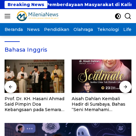
Langsung
an Perkuat Pemberdayaan Masyarakat di Kalimantan Ba
Breaking News
ke
konten
Beranda
News
Pendidikan
Olahraga
Teknologi
Lifest
Bahasa Inggris
Prof. Dr. KH. Hasani Ahmad
Aisah Dahlan Kembali
Said Pimpin Doa
Hadir di Surabaya, Bahas
Kebangsaan pada Semarak
“Seni Memahami
HUT Kemerdekaan RI Ke-
Soulmate: Ketika Cinta Tak
81 di Kementerian Imigrasi
Pernah Cukup”
dan Pemasyarakatan RI