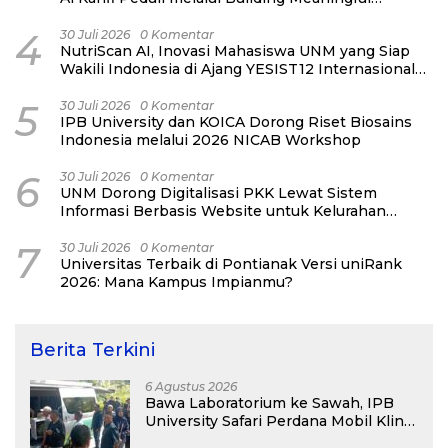
Connections
4
30 Juli 2026
0 Komentar
NutriScan AI, Inovasi Mahasiswa UNM yang Siap
Wakili Indonesia di Ajang YESIST12 Internasional
2026
5
30 Juli 2026
0 Komentar
IPB University dan KOICA Dorong Riset Biosains
Indonesia melalui 2026 NICAB Workshop
6
30 Juli 2026
0 Komentar
UNM Dorong Digitalisasi PKK Lewat Sistem
Informasi Berbasis Website untuk Kelurahan
Cipinang Melayu
7
30 Juli 2026
0 Komentar
Universitas Terbaik di Pontianak Versi uniRank
2026: Mana Kampus Impianmu?
Berita Terkini
6 Agustus 2026
Bawa Laboratorium ke Sawah, IPB
University Safari Perdana Mobil Klinik
Tanaman