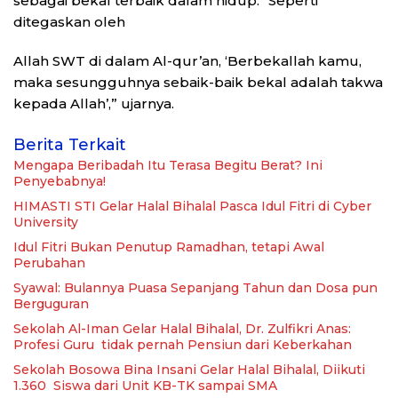
sebagai bekal terbaik dalam hidup. “Seperti
ditegaskan oleh
Allah SWT di dalam Al-qur’an, ‘Berbekallah kamu,
maka sesungguhnya sebaik-baik bekal adalah takwa
kepada Allah’,” ujarnya.
Berita Terkait
Mengapa Beribadah Itu Terasa Begitu Berat? Ini
Penyebabnya!
HIMASTI STI Gelar Halal Bihalal Pasca Idul Fitri di Cyber
University
Idul Fitri Bukan Penutup Ramadhan, tetapi Awal
Perubahan
Syawal: Bulannya Puasa Sepanjang Tahun dan Dosa pun
Berguguran
Sekolah Al-Iman Gelar Halal Bihalal, Dr. Zulfikri Anas:
Profesi Guru tidak pernah Pensiun dari Keberkahan
Sekolah Bosowa Bina Insani Gelar Halal Bihalal, Diikuti
1.360 Siswa dari Unit KB-TK sampai SMA