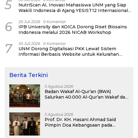
5
NutriScan AI, Inovasi Mahasiswa UNM yang Siap
Wakili Indonesia di Ajang YESIST12 Internasional
2026
6
30 Juli 2026
0 Komentar
IPB University dan KOICA Dorong Riset Biosains
Indonesia melalui 2026 NICAB Workshop
7
30 Juli 2026
0 Komentar
UNM Dorong Digitalisasi PKK Lewat Sistem
Informasi Berbasis Website untuk Kelurahan
Cipinang Melayu
Berita Terkini
5 Agustus 2026
Badan Wakaf Al-Qur’an (BWA)
Salurkan 40.000 Al-Qur’an Wakaf dan
Perkuat Pemberdayaan Masyarakat
di Kalimantan Barat
5 Agustus 2026
Prof. Dr. KH. Hasani Ahmad Said
Pimpin Doa Kebangsaan pada
Semarak HUT Kemerdekaan RI Ke-81
di Kementerian Imigrasi dan