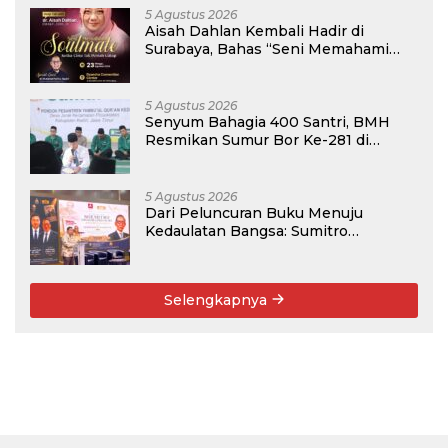
Pemasyarakatan RI
5 Agustus 2026
Aisah Dahlan Kembali Hadir di
Surabaya, Bahas “Seni Memahami
Soulmate: Ketika Cinta Tak Pernah
Cukup”
5 Agustus 2026
Senyum Bahagia 400 Santri, BMH
Resmikan Sumur Bor Ke-281 di
Ponpes Yambu’ul Quran Kediri
5 Agustus 2026
Dari Peluncuran Buku Menuju
Kedaulatan Bangsa: Sumitro
Djojohadikusumo, UU Perekonomian
Nasional, dan Jalan Menuju Indonesia
Emas 2045
Selengkapnya