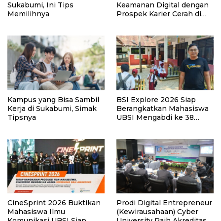
Sukabumi, Ini Tips
Keamanan Digital dengan
Memilihnya
Prospek Karier Cerah di
Era Transformasi
Teknologi
Kampus yang Bisa Sambil
BSI Explore 2026 Siap
Kerja di Sukabumi, Simak
Berangkatkan Mahasiswa
Tipsnya
UBSI Mengabdi ke 38
Desa Mitra
CineSprint 2026 Buktikan
Prodi Digital Entrepreneur
Mahasiswa Ilmu
(Kewirausahaan) Cyber
Komunikasi UBSI Siap
University Raih Akreditasi