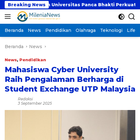
Langsung
UBSI dan Universitas Panca Bhakti Perkuat Kolabora
Breaking News
ke
konten
Beranda
News
Pendidikan
Olahraga
Teknologi
Lifest
Beranda
News
News
,
Pendidikan
Mahasiswa Cyber University
Raih Pengalaman Berharga di
Student Exchange UTP Malaysia
Redaksi
3 September 2025