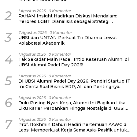
2
1 Agustus 2026
0 Komentar
PAHAM Insight Hadirkan Diskusi Mendalam:
Perpres LGBT Dianalisis sebagai Strategi
Pertahanan Negara Bukan Ancaman Individual
3
7 Agustus 2026
0 Komentar
UBSI dan UNTAN Perkuat Tri Dharma Lewat
Kolaborasi Akademik
4
1 Agustus 2026
0 Komentar
Tak Sekadar Main Padel, Intip Keseruan Alumni di
UBSI Alumni Padel Day 2026!
5
1 Agustus 2026
0 Komentar
Di UBSI Alumni Padel Day 2026, Pendiri Startup IT
Ini Cerita Soal Bisnis ERP, AI, dan Pentingnya
Network Alumni
6
1 Agustus 2026
0 Komentar
Dulu Pusing Nyari Kerja, Alumni Ini Bagikan Lika-
Liku Karier Perbankan Hingga Nostalgia di UBSI
Alumni Padel Day 2026
7
1 Agustus 2026
0 Komentar
Prof. Rokhmin Dahuri Hadiri Pertemuan AAWC di
Laos: Memperkuat Kerja Sama Asia-Pasifik untuk
Ketahanan Air dan Iklim