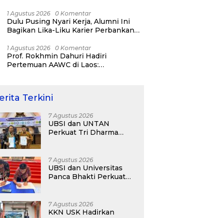
Bisnis ERP, AI, dan Pentingnya
Network Alumni
1 Agustus 2026
0 Komentar
Dulu Pusing Nyari Kerja, Alumni Ini
Bagikan Lika-Liku Karier Perbankan
Hingga Nostalgia di UBSI Alumni Padel
Day 2026
1 Agustus 2026
0 Komentar
Prof. Rokhmin Dahuri Hadiri
Pertemuan AAWC di Laos:
Memperkuat Kerja Sama Asia-Pasifik
untuk Ketahanan Air dan Iklim
erita Terkini
7 Agustus 2026
UBSI dan UNTAN
Perkuat Tri Dharma
Lewat Kolaborasi
Akademik
7 Agustus 2026
UBSI dan Universitas
Panca Bhakti Perkuat
Kolaborasi Akademik
Lewat Program PKM
7 Agustus 2026
KKN USK Hadirkan