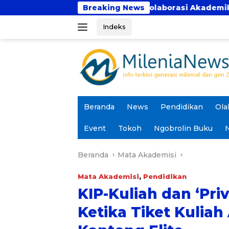
Langsung
 Bhakti Perkuat Kolaborasi Akademik Lewat Program PK
Breaking News
ke
Indeks
konten
Beranda
News
Pendidikan
Ola
Event
Tokoh
Ngobrolin Buku
N
Beranda
Mata Akademisi
Mata Akademisi
,
Pendidikan
KIP-Kuliah dan ‘Pri
Ketika Tiket Kulia