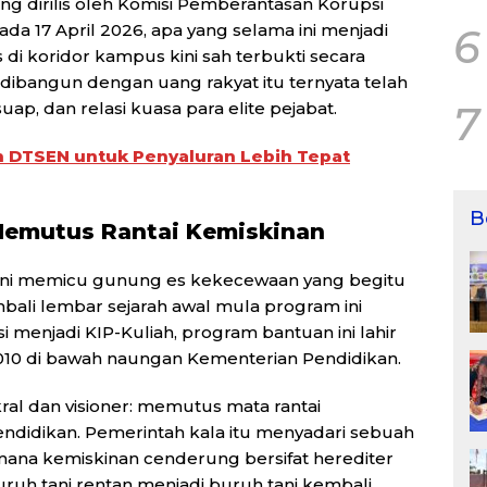
yang dirilis oleh Komisi Pemberantasan Korupsi
ada 17 April 2026, apa yang selama ini menjadi
6
 di koridor kampus kini sah terbukti secara
dibangun dengan uang rakyat itu ternyata telah
7
suap, dan relasi kuasa para elite pejabat.
n DTSEN untuk Penyaluran Lebih Tepat
B
l Memutus Rantai Kemiskinan
i memicu gunung es kekecewaan yang begitu
ali lembar sejarah awal mula program ini
 menjadi KIP-Kuliah, program bantuan ini lahir
010 di bawah naungan Kementerian Pendidikan.
akral dan visioner: memutus mata rantai
pendidikan. Pemerintah kala itu menyadari sebuah
 mana kemiskinan cenderung bersifat herediter
ruh tani rentan menjadi buruh tani kembali