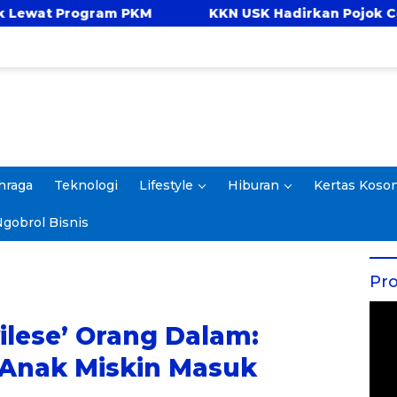
M
KKN USK Hadirkan Pojok Celengan, Ajarkan 
hraga
Teknologi
Lifestyle
Hiburan
Kertas Koso
gobrol Bisnis
Pro
vilese’ Orang Dalam:
h Anak Miskin Masuk