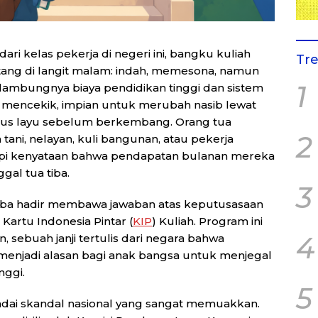
dari kelas pekerja di negeri ini, bangku kuliah
Tr
ntang di langit malam: indah, memesona, namun
1
elambungnya biaya pendidikan tinggi dan sistem
n mencekik, impian untuk merubah nasib lewat
harus layu sebelum berkembang. Orang tua
2
ani, nelayan, kuli bangunan, atau pekerja
api kenyataan bahwa pendapatan bulanan mereka
gal tua tiba.
3
oba hadir membawa jawaban atas keputusasaan
artu Indonesia Pintar (
KIP
) Kuliah. Program ini
4
sebuah janji tertulis dari negara bahwa
 menjadi alasan bagi anak bangsa untuk menjegal
nggi.
5
 badai skandal nasional yang sangat memuakkan.