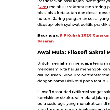
Berdasarkan hasil kajian investigatif 
(
KPK
) melalui Direktorat Monitoring p
bisik-bisik ketakutan dan desas-desus
hukum. Jaring pengaman sosial yang 
disusupi oleh syahwat politik, praktik 
Baca juga:
KIP Kuliah 2026 Gunaka
Sasaran
Awal Mula: Filosofi Sakra
Untuk memahami mengapa temuan in
mendalam, kita harus menengok kemb
diluncurkan. Sebelum bertransformasi
dengan nama Bidikmisi pada tahun 2
Filosofi dasar dari Bidikmisi sangat s
kemiskinan struktural melalui jalan 
pola sosiologis yang menakutkan, di
atau turun-temurun. Anak seorang bu