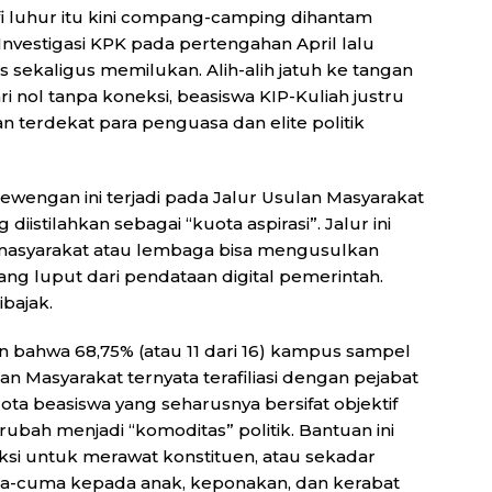
ofi luhur itu kini compang-camping dihantam
nvestigasi KPK pada pertengahan April lalu
 sekaligus memilukan. Alih-alih jatuh ke tangan
 nol tanpa koneksi, beasiswa KIP-Kuliah justru
n terdekat para penguasa dan elite politik
wengan ini terjadi pada Jalur Usulan Masyarakat
iistilahkan sebagai “kuota aspirasi”. Jalur ini
h masyarakat atau lembaga bisa mengusulkan
ang luput dari pendataan digital pemerintah.
ibajak.
ahwa 68,75% (atau 11 dari 16) kampus sampel
n Masyarakat ternyata terafiliasi dengan pejabat
Kuota beasiswa yang seharusnya bersifat objektif
ubah menjadi “komoditas” politik. Bantuan ini
saksi untuk merawat konstituen, atau sekadar
cuma-cuma kepada anak, keponakan, dan kerabat