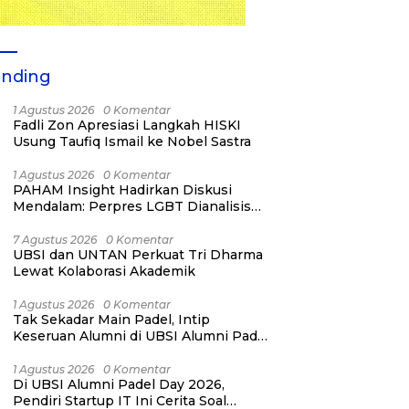
ending
1 Agustus 2026
0 Komentar
Fadli Zon Apresiasi Langkah HISKI
Usung Taufiq Ismail ke Nobel Sastra
1 Agustus 2026
0 Komentar
PAHAM Insight Hadirkan Diskusi
Mendalam: Perpres LGBT Dianalisis
sebagai Strategi Pertahanan Negara
Bukan Ancaman Individual
7 Agustus 2026
0 Komentar
UBSI dan UNTAN Perkuat Tri Dharma
Lewat Kolaborasi Akademik
1 Agustus 2026
0 Komentar
Tak Sekadar Main Padel, Intip
Keseruan Alumni di UBSI Alumni Padel
Day 2026!
1 Agustus 2026
0 Komentar
Di UBSI Alumni Padel Day 2026,
Pendiri Startup IT Ini Cerita Soal