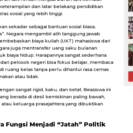
keterampilan dan latar belakang pendidikan
 sosial yang lebih tinggi.
ukan sekadar sebagai bantuan sosial biasa,
gis”. Negara mengambil alih tanggung jawab
 membebaskan biaya kuliah (UKT) mahasiswa dari
egara juga mentransfer uang saku bulanan
uk biaya hidup. Harapannya sangat sederhana
ari pelosok negeri bisa fokus belajar, membaca
i ruang kelas tanpa perlu dihantui rasa cemas
akan atau tidak.
ngan sangat rigid, kaku, dan ketat. Beasiswa ini
ng berada di desil kemiskinan paling bawah,
, atau keluarga prasejahtera yang dibuktikan
ya Fungsi Menjadi “Jatah” Politik