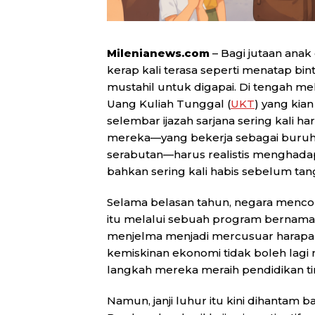
Milenianews.com
– Bagi jutaan anak 
kerap kali terasa seperti menatap bi
mustahil untuk digapai. Di tengah m
Uang Kuliah Tunggal (
UKT
) yang kia
selembar ijazah sarjana sering kali 
mereka—yang bekerja sebagai buruh t
serabutan—harus realistis menghad
bahkan sering kali habis sebelum tang
Selama belasan tahun, negara menc
itu melalui sebuah program bernama K
menjelma menjadi mercusuar harapan, 
kemiskinan ekonomi tidak boleh lagi
langkah mereka meraih pendidikan ti
Namun, janji luhur itu kini dihantam