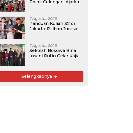
Pojok Celengan, Ajarkan
Anak Desa Pohroh
Gemar Menabung
7 Agustus 2026
Panduan Kuliah S2 di
Jakarta: Pilihan Jurusan,
Data Prospek, dan
Rekomendasi Kampus
7 Agustus 2026
Sekolah Bosowa Bina
Insani Rutin Gelar Kajian
Islam untuk Orang Tua,
Alumni, dan Masyarakat
Umum
Selengkapnya