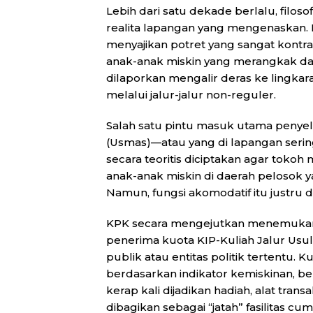
Lebih dari satu dekade berlalu, filos
realita lapangan yang mengenaskan. I
menyajikan potret yang sangat kontras
anak-anak miskin yang merangkak dari
dilaporkan mengalir deras ke lingkara
melalui jalur-jalur non-reguler.
Salah satu pintu masuk utama penyele
(Usmas)—atau yang di lapangan sering d
secara teoritis diciptakan agar toko
anak-anak miskin di daerah pelosok y
Namun, fungsi akomodatif itu justru d
KPK secara mengejutkan menemukan b
penerima kuota KIP-Kuliah Jalur Usula
publik atau entitas politik tertentu. 
berdasarkan indikator kemiskinan, ber
kerap kali dijadikan hadiah, alat tran
dibagikan sebagai “jatah” fasilitas 