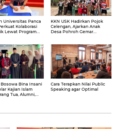
KKN USK Hadirkan Pojok
n Universitas Panca
Celengan, Ajarkan Anak
Perkuat Kolaborasi
Desa Pohroh Gemar
k Lewat Program
Menabung
 Bosowa Bina Insani
Cara Terapkan Nilai Public
lar Kajian Islam
Speaking agar Optimal
rang Tua, Alumni,
syarakat Umum