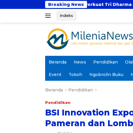
Langsung
UBSI dan UNTAN Perkuat Tri Dharma Lewat Kolaborasi
Breaking News
ke
Indeks
konten
Beranda
News
Pendidikan
Ola
Event
Tokoh
Ngobrolin Buku
N
Beranda
Pendidikan
Pendidikan
BSI Innovation Exp
Pameran dan Lomba