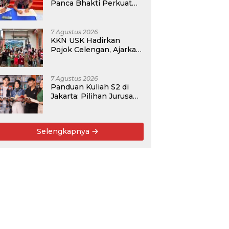
Panca Bhakti Perkuat
Kolaborasi Akademik
Lewat Program PKM
7 Agustus 2026
KKN USK Hadirkan
Pojok Celengan, Ajarkan
Anak Desa Pohroh
Gemar Menabung
7 Agustus 2026
Panduan Kuliah S2 di
Jakarta: Pilihan Jurusan,
Data Prospek, dan
Rekomendasi Kampus
Selengkapnya