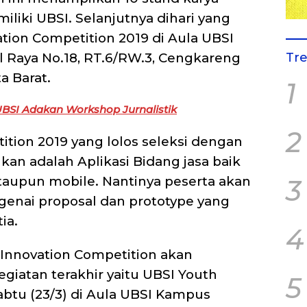
imiliki UBSI. Selanjutnya dihari yang
tion Competition 2019 di Aula UBSI
 Raya No.18, RT.6/RW.3, Cengkareng
Tr
a Barat.
1
BSI Adakan Workshop Jurnalistik
2
ition 2019 yang lolos seleksi dengan
kan adalah Aplikasi Bidang jasa baik
taupun mobile. Nantinya peserta akan
3
enai proposal dan prototype yang
ia.
4
novation Competition akan
giatan terakhir yaitu UBSI Youth
5
abtu (23/3) di Aula UBSI Kampus