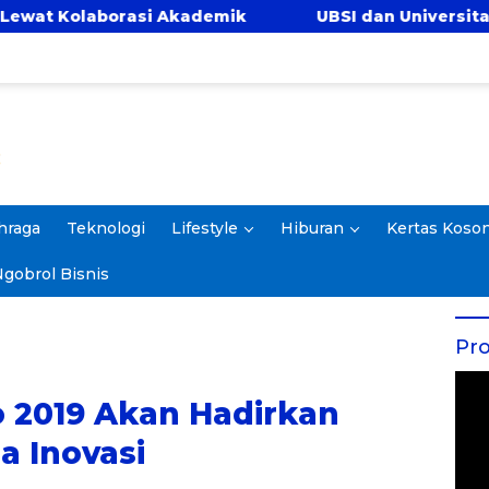
 Akademik
UBSI dan Universitas Panca Bhakti P
hraga
Teknologi
Lifestyle
Hiburan
Kertas Koso
gobrol Bisnis
Pro
o 2019 Akan Hadirkan
 Inovasi