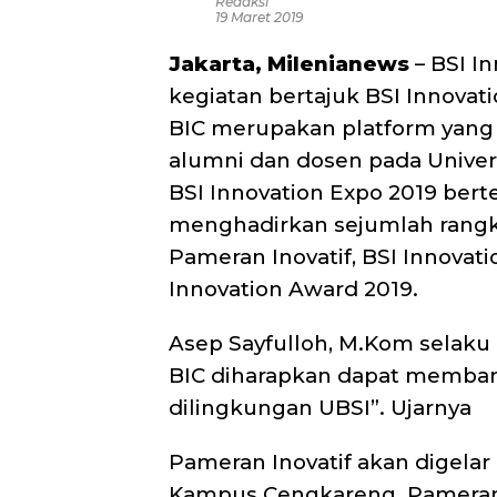
Redaksi
19 Maret 2019
Jakarta, Milenianews
– BSI I
kegiatan bertajuk BSI Innovati
BIC merupakan platform yang
alumni dan dosen pada Univers
BSI Innovation Expo 2019 bert
menghadirkan sejumlah rangka
Pameran Inovatif, BSI Innovat
Innovation Award 2019.
Asep Sayfulloh, M.Kom selaku
BIC diharapkan dapat memban
dilingkungan UBSI”. Ujarnya
Pameran Inovatif akan digelar
Kampus Cengkareng. Pameran 