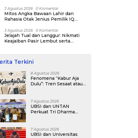
RI ke-81
3 Agustus 2026
0 Komentar
Mitos Angka Bawaan Lahir dan
Rahasia Otak Jenius Pemilik IQ
Tertinggi Dunia
3 Agustus 2026
0 Komentar
Jelajah Tual dan Langgur: Nikmati
Keajaiban Pasir Lembut serta
Fenomena Pasir Timbul di Kepulauan
Kei
erita Terkini
8 Agustus 2026
Fenomena “Kabur Aja
Dulu”: Tren Sesaat atau
Langkah Strategis
Membangun Masa
Depan?
7 Agustus 2026
UBSI dan UNTAN
Perkuat Tri Dharma
Lewat Kolaborasi
Akademik
7 Agustus 2026
UBSI dan Universitas