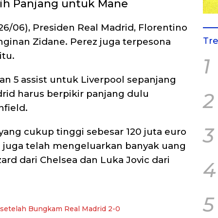
bih Panjang untuk Mane
26/06), Presiden Real Madrid, Florentino
Tr
nginan Zidane. Perez juga terpesona
itu.
1
n 5 assist untuk Liverpool sepanjang
id harus berpikir panjang dulu
2
field.
3
ang cukup tinggi sebesar 120 juta euro
rid juga telah mengeluarkan banyak uang
d dari Chelsea dan Luka Jovic dari
4
5
 setelah Bungkam Real Madrid 2-0