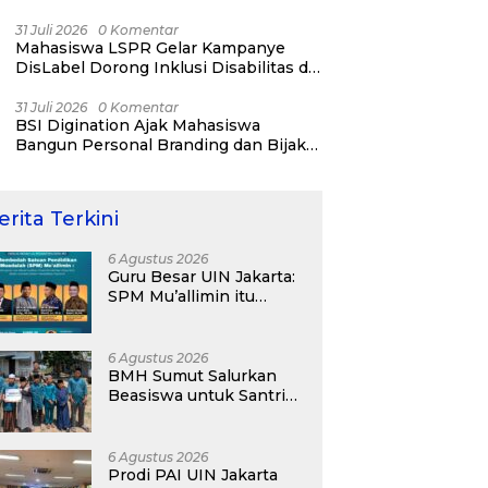
31 Juli 2026
0 Komentar
Mahasiswa LSPR Gelar Kampanye
DisLabel Dorong Inklusi Disabilitas di
Jakarta
31 Juli 2026
0 Komentar
BSI Digination Ajak Mahasiswa
Bangun Personal Branding dan Bijak
Bermedia Sosial Sejak Kuliah
erita Terkini
6 Agustus 2026
Guru Besar UIN Jakarta:
SPM Mu’allimin itu
Bukan Entitas Sekolah
atau Madrasah
6 Agustus 2026
BMH Sumut Salurkan
Beasiswa untuk Santri
Pesantren Tahfidz Darul
Hijrah Deli Serdang
6 Agustus 2026
Prodi PAI UIN Jakarta