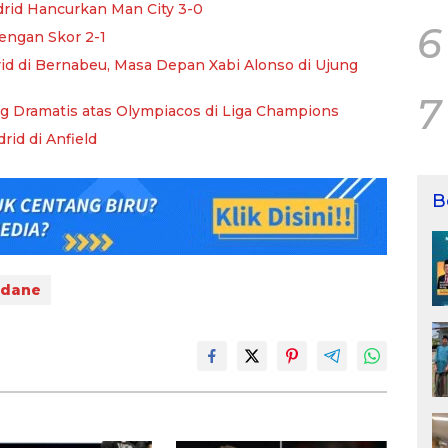
drid Hancurkan Man City 3-0
6
engan Skor 2-1
d di Bernabeu, Masa Depan Xabi Alonso di Ujung
7
g Dramatis atas Olympiacos di Liga Champions
rid di Anfield
B
idane