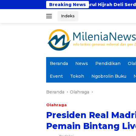
Langsung
tren Tahfidz Darul Hijrah Deli Serdang
Breaking News
Prodi PA
ke
Indeks
konten
Beranda
News
Pendidikan
Ola
Event
Tokoh
Ngobrolin Buku
N
Beranda
Olahraga
Olahraga
Presiden Real Madr
Pemain Bintang Liv