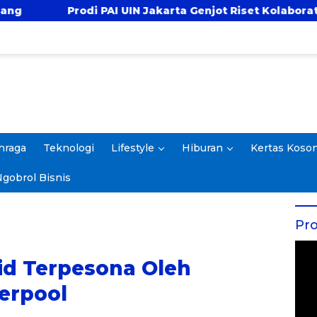
I UIN Jakarta Genjot Riset Kolaboratif, Antar 4 Proposa
hraga
Teknologi
Lifestyle
Hiburan
Kertas Koso
gobrol Bisnis
Pro
id Terpesona Oleh
erpool