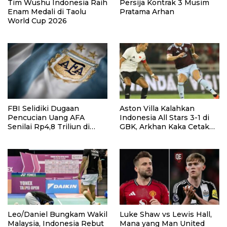
Tim Wushu Indonesia Raih
Persija Kontrak 3 Musim
Enam Medali di Taolu
Pratama Arhan
World Cup 2026
FBI Selidiki Dugaan
Aston Villa Kalahkan
Pencucian Uang AFA
Indonesia All Stars 3-1 di
Senilai Rp4,8 Triliun di
GBK, Arkhan Kaka Cetak
Tengah Kiprah Argentina
Gol
di Piala Dunia 2026
Leo/Daniel Bungkam Wakil
Luke Shaw vs Lewis Hall,
Malaysia, Indonesia Rebut
Mana yang Man United