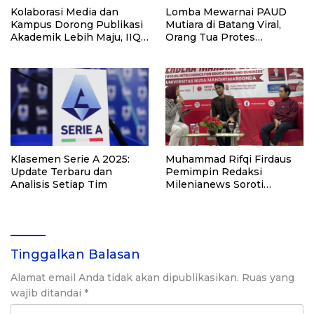
Kolaborasi Media dan
Lomba Mewarnai PAUD
Kampus Dorong Publikasi
Mutiara di Batang Viral,
Akademik Lebih Maju, IIQ
Orang Tua Protes
Resmi Teken MoU dengan
Penjurian Tak Objektif
MileniaNews
Klasemen Serie A 2025:
Muhammad Rifqi Firdaus
Update Terbaru dan
Pemimpin Redaksi
Analisis Setiap Tim
Milenianews Soroti
Dampak AI di Dunia Bisnis
Kreatif
Tinggalkan Balasan
Alamat email Anda tidak akan dipublikasikan.
Ruas yang
wajib ditandai
*