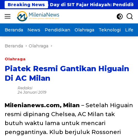
Langsung
Malaysia Day di SIT Fajar Hidayah: Pendidikan Menyat
Breaking News
ke
konten
Beranda
News
Pendidikan
Olahraga
Teknologi
Lifest
Beranda
Olahraga
Olahraga
Piatek Resmi Gantikan Higuain
Di AC Milan
Redaksi
24 Januari 2019
Milenianews.com, Milan
– Setelah Higuain
resmi dipinang Chelsea, AC Milan tak
butuh waktu lama untuk mencari
penggantinya. Klub berjuluk Rossoneri