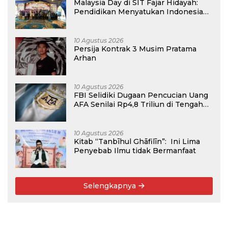
Malaysia Day di SIT Fajar Hidayah:
Pendidikan Menyatukan Indonesia
dan Malaysia dalam Hangatnya
Persahabatan
10 Agustus 2026
Persija Kontrak 3 Musim Pratama
Arhan
10 Agustus 2026
FBI Selidiki Dugaan Pencucian Uang
AFA Senilai Rp4,8 Triliun di Tengah
Kiprah Argentina di Piala Dunia 2026
10 Agustus 2026
Kitab “Tanbīhul Ghāfilīn”: Ini Lima
Penyebab Ilmu tidak Bermanfaat
Selengkapnya