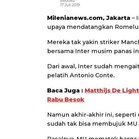
Redaksi
17 Juli 2019
Milenianews.com, Jakarta
– 
upaya mendatangkan Romelu
Mereka tak yakin striker Manc
bersama Inter musim panas ini
Dari awal, Inter sudah menga
pelatih Antonio Conte.
Baca Juga :
Matthijs De Ligh
Rabu Besok
Namun akhir-akhir ini, seperti 
sudah tak bisa membujuk MU
Pasalnya, MU mematok harga t