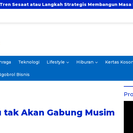
u Langkah Strategis Membangun Masa Depan?
UB
hraga
Teknologi
Lifestyle
Hiburan
Kertas Koso
gobrol Bisnis
Pro
ku tak Akan Gabung Musim