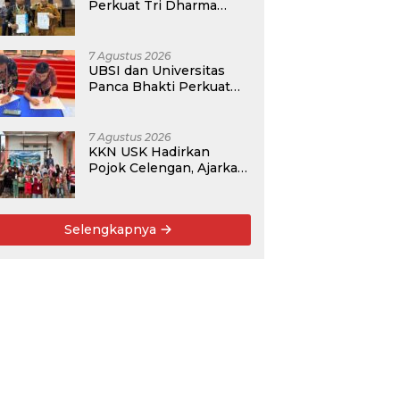
Perkuat Tri Dharma
Lewat Kolaborasi
Akademik
7 Agustus 2026
UBSI dan Universitas
Panca Bhakti Perkuat
Kolaborasi Akademik
Lewat Program PKM
7 Agustus 2026
KKN USK Hadirkan
Pojok Celengan, Ajarkan
Anak Desa Pohroh
Gemar Menabung
Selengkapnya