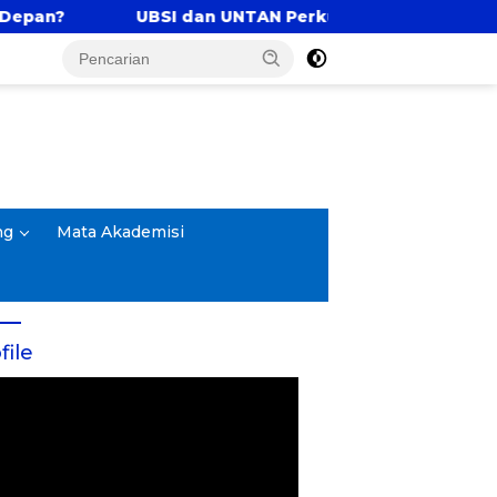
SI dan UNTAN Perkuat Tri Dharma Lewat Kolaborasi A
ng
Mata Akademisi
file