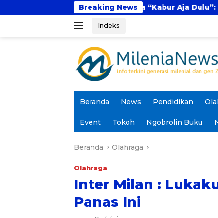
Langsung
al
Fenomena “Kabur Aja Dulu”: Tren Sesaat ata
Breaking News
ke
Indeks
konten
Beranda
News
Pendidikan
Ola
Event
Tokoh
Ngobrolin Buku
N
Beranda
Olahraga
Olahraga
Inter Milan : Luka
Panas Ini