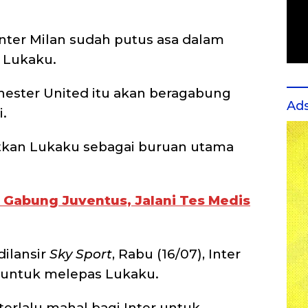
Inter Milan sudah putus asa dalam
 Lukaku.
hester United itu akan beragabung
Ad
.
itkan Lukaku sebagai buruan utama
t Gabung Juventus, Jalani Tes Medis
dilansir
Sky Sport
, Rabu (16/07), Inter
 untuk melepas Lukaku.
erlalu mahal bagi Inter untuk