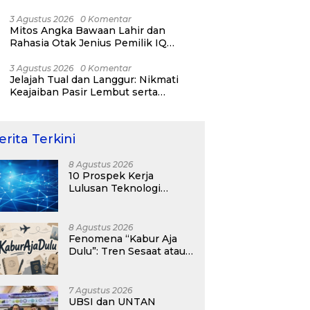
RI ke-81
3 Agustus 2026
0 Komentar
Mitos Angka Bawaan Lahir dan
Rahasia Otak Jenius Pemilik IQ
Tertinggi Dunia
3 Agustus 2026
0 Komentar
Jelajah Tual dan Langgur: Nikmati
Keajaiban Pasir Lembut serta
Fenomena Pasir Timbul di Kepulauan
Kei
erita Terkini
8 Agustus 2026
10 Prospek Kerja
Lulusan Teknologi
Informasi yang
Menjanjikan dengan Gaji
Kompetitif di Era Digital
8 Agustus 2026
Fenomena “Kabur Aja
Dulu”: Tren Sesaat atau
Langkah Strategis
Membangun Masa
Depan?
7 Agustus 2026
UBSI dan UNTAN