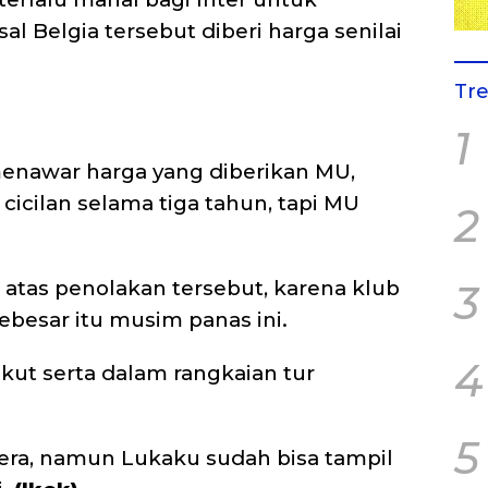
l Belgia tersebut diberi harga senilai
Tr
1
enawar harga yang diberikan MU,
icilan selama tiga tahun, tapi MU
2
i atas penolakan tersebut, karena klub
3
besar itu musim panas ini.
4
kut serta dalam rangkaian tur
5
ra, namun Lukaku sudah bisa tampil