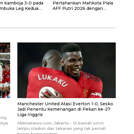
 Kamboja 3-0 pada
Pertahankan Mahkota Piala
mbuka Leg Kedua
AFF Putri 2026 dengan
up 2026
Kemenangan Telak atas
Laos
Manchester United Atasi Everton 1-0, Sesko
Jadi Penentu Kemenangan di Pekan ke-27
Liga Inggris
army
nnya
Milenianews.com, Jakarta – Di bawah sorot
lampu stadion dan tekanan yang tak pernah
benar-benar padam,…