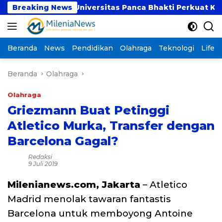
Langsung
UBSI dan Universitas Panca Bhakti Perkuat Kolaboras
Breaking News
ke
konten
Beranda
News
Pendidikan
Olahraga
Teknologi
Lifest
Beranda
Olahraga
Olahraga
Griezmann Buat Petinggi
Atletico Murka, Transfer dengan
Barcelona Gagal?
Redaksi
9 Juli 2019
Milenianews.com, Jakarta
– Atletico
Madrid menolak tawaran fantastis
Barcelona untuk memboyong Antoine