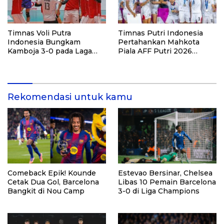
Timnas Voli Putra
Timnas Putri Indonesia
Indonesia Bungkam
Pertahankan Mahkota
Kamboja 3-0 pada Laga
Piala AFF Putri 2026
Pembuka Leg Kedua SEA V
dengan Kemenangan
Cup 2026
Telak atas Laos
Rekomendasi untuk kamu
Comeback Epik! Kounde
Estevao Bersinar, Chelsea
Cetak Dua Gol, Barcelona
Libas 10 Pemain Barcelona
Bangkit di Nou Camp
3-0 di Liga Champions