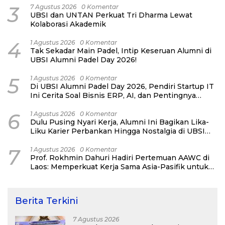
3
7 Agustus 2026
0 Komentar
UBSI dan UNTAN Perkuat Tri Dharma Lewat
Kolaborasi Akademik
4
1 Agustus 2026
0 Komentar
Tak Sekadar Main Padel, Intip Keseruan Alumni di
UBSI Alumni Padel Day 2026!
5
1 Agustus 2026
0 Komentar
Di UBSI Alumni Padel Day 2026, Pendiri Startup IT
Ini Cerita Soal Bisnis ERP, AI, dan Pentingnya
Network Alumni
6
1 Agustus 2026
0 Komentar
Dulu Pusing Nyari Kerja, Alumni Ini Bagikan Lika-
Liku Karier Perbankan Hingga Nostalgia di UBSI
Alumni Padel Day 2026
7
1 Agustus 2026
0 Komentar
Prof. Rokhmin Dahuri Hadiri Pertemuan AAWC di
Laos: Memperkuat Kerja Sama Asia-Pasifik untuk
Ketahanan Air dan Iklim
Berita Terkini
7 Agustus 2026