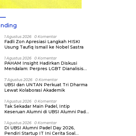
ending
1 Agustus 2026
0 Komentar
Fadli Zon Apresiasi Langkah HISKI
Usung Taufiq Ismail ke Nobel Sastra
1 Agustus 2026
0 Komentar
PAHAM Insight Hadirkan Diskusi
Mendalam: Perpres LGBT Dianalisis
sebagai Strategi Pertahanan Negara
Bukan Ancaman Individual
7 Agustus 2026
0 Komentar
UBSI dan UNTAN Perkuat Tri Dharma
Lewat Kolaborasi Akademik
1 Agustus 2026
0 Komentar
Tak Sekadar Main Padel, Intip
Keseruan Alumni di UBSI Alumni Padel
Day 2026!
1 Agustus 2026
0 Komentar
Di UBSI Alumni Padel Day 2026,
Pendiri Startup IT Ini Cerita Soal