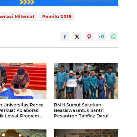
erasi Milenial
Pemilu 2019
n Universitas Panca
BMH Sumut Salurkan
Perkuat Kolaborasi
Beasiswa untuk Santri
k Lewat Program
Pesantren Tahfidz Darul
Hijrah Deli Serdang