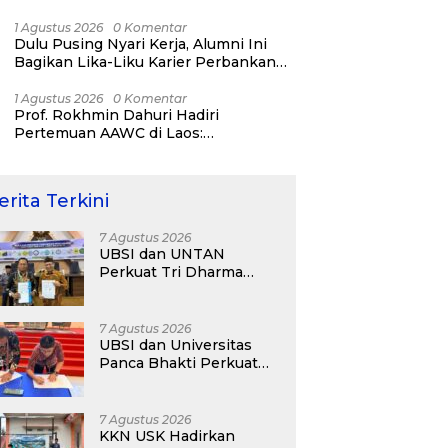
Bisnis ERP, AI, dan Pentingnya
Network Alumni
1 Agustus 2026
0 Komentar
Dulu Pusing Nyari Kerja, Alumni Ini
Bagikan Lika-Liku Karier Perbankan
Hingga Nostalgia di UBSI Alumni Padel
Day 2026
1 Agustus 2026
0 Komentar
Prof. Rokhmin Dahuri Hadiri
Pertemuan AAWC di Laos:
Memperkuat Kerja Sama Asia-Pasifik
untuk Ketahanan Air dan Iklim
erita Terkini
7 Agustus 2026
UBSI dan UNTAN
Perkuat Tri Dharma
Lewat Kolaborasi
Akademik
7 Agustus 2026
UBSI dan Universitas
Panca Bhakti Perkuat
Kolaborasi Akademik
Lewat Program PKM
7 Agustus 2026
KKN USK Hadirkan