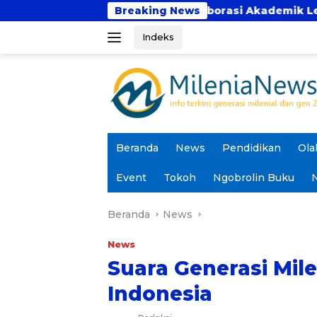
Langsung
a Bhakti Perkuat Kolaborasi Akademik Lewat Program P
Breaking News
ke
Indeks
konten
Beranda
News
Pendidikan
Ola
Event
Tokoh
Ngobrolin Buku
N
Beranda
News
News
Suara Generasi Mile
Indonesia