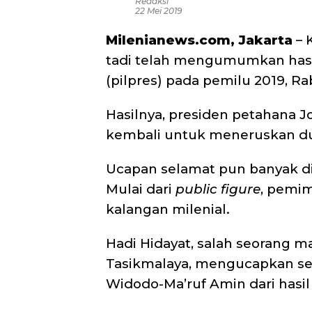
Redaksi
22 Mei 2019
Milenianews.com, Jakarta
– 
tadi telah mengumumkan hasil
(pilpres) pada pemilu 2019, Ra
Hasilnya, presiden petahana J
kembali untuk meneruskan d
Ucapan selamat pun banyak di
Mulai dari
public figure
, pemim
kalangan milenial.
Hadi Hidayat, salah seorang ma
Tasikmalaya, mengucapkan sel
Widodo-Ma’ruf Amin dari hasi