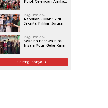
Pojok Celengan, Ajarkan
Anak Desa Pohroh
Gemar Menabung
7 Agustus 2026
Panduan Kuliah S2 di
Jakarta: Pilihan Jurusan,
Data Prospek, dan
Rekomendasi Kampus
7 Agustus 2026
Sekolah Bosowa Bina
Insani Rutin Gelar Kajian
Islam untuk Orang Tua,
Alumni, dan Masyarakat
Umum
Selengkapnya