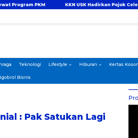
KM
KKN USK Hadirkan Pojok Celengan, Ajarkan 
hraga
Teknologi
Lifestyle
Hiburan
Kertas Koso
gobrol Bisnis
Pro
nial : Pak Satukan Lagi