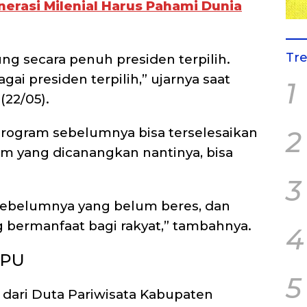
erasi Milenial Harus Pahami Dunia
Tr
 secara penuh presiden terpilih.
ai presiden terpilih,” ujarnya saat
1
(22/05).
program sebelumnya bisa terselesaikan
2
m yang dicanangkan nantinya, bisa
3
ebelumnya yang belum beres, dan
 bermanfaat bagi rakyat,” tambahnya.
4
KPU
5
 dari Duta Pariwisata Kabupaten