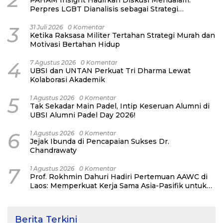
PAHAM Insight Hadirkan Diskusi Mendalam:
Perpres LGBT Dianalisis sebagai Strategi
Pertahanan Negara Bukan Ancaman Individual
3
31 Juli 2026
0 Komentar
Ketika Raksasa Militer Tertahan Strategi Murah dan
Motivasi Bertahan Hidup
4
7 Agustus 2026
0 Komentar
UBSI dan UNTAN Perkuat Tri Dharma Lewat
Kolaborasi Akademik
5
1 Agustus 2026
0 Komentar
Tak Sekadar Main Padel, Intip Keseruan Alumni di
UBSI Alumni Padel Day 2026!
6
1 Agustus 2026
0 Komentar
Jejak Ibunda di Pencapaian Sukses Dr.
Chandrawaty
7
1 Agustus 2026
0 Komentar
Prof. Rokhmin Dahuri Hadiri Pertemuan AAWC di
Laos: Memperkuat Kerja Sama Asia-Pasifik untuk
Ketahanan Air dan Iklim
Berita Terkini