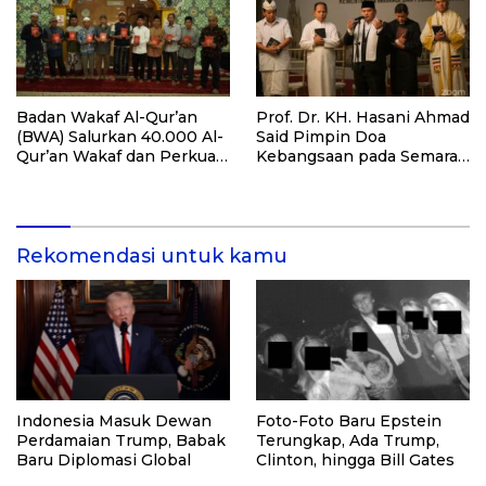
Badan Wakaf Al-Qur’an
Prof. Dr. KH. Hasani Ahmad
(BWA) Salurkan 40.000 Al-
Said Pimpin Doa
Qur’an Wakaf dan Perkuat
Kebangsaan pada Semarak
Pemberdayaan Masyarakat
HUT Kemerdekaan RI Ke-
di Kalimantan Barat
81 di Kementerian Imigrasi
dan Pemasyarakatan RI
Rekomendasi untuk kamu
Indonesia Masuk Dewan
Foto-Foto Baru Epstein
Perdamaian Trump, Babak
Terungkap, Ada Trump,
Baru Diplomasi Global
Clinton, hingga Bill Gates