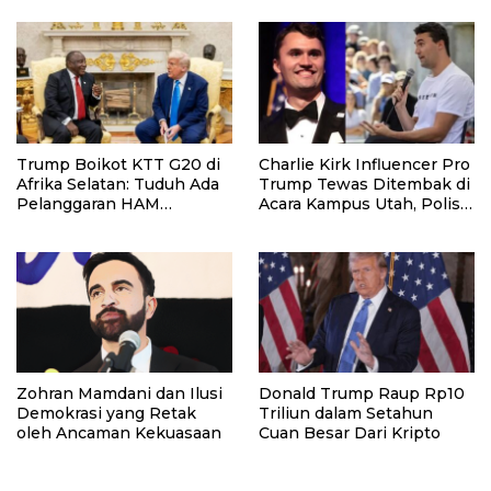
Trump Boikot KTT G20 di
Charlie Kirk Influencer Pro
Afrika Selatan: Tuduh Ada
Trump Tewas Ditembak di
Pelanggaran HAM
Acara Kampus Utah, Polisi
terhadap Warga Kulit Putih
Masih Buru Pelaku
Zohran Mamdani dan Ilusi
Donald Trump Raup Rp10
Demokrasi yang Retak
Triliun dalam Setahun
oleh Ancaman Kekuasaan
Cuan Besar Dari Kripto