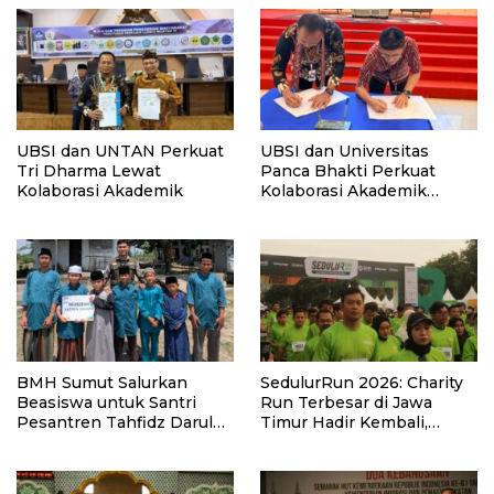
UBSI dan UNTAN Perkuat
UBSI dan Universitas
Tri Dharma Lewat
Panca Bhakti Perkuat
Kolaborasi Akademik
Kolaborasi Akademik
Lewat Program PKM
BMH Sumut Salurkan
SedulurRun 2026: Charity
Beasiswa untuk Santri
Run Terbesar di Jawa
Pesantren Tahfidz Darul
Timur Hadir Kembali,
Hijrah Deli Serdang
Targetkan 3.000 Peserta
untuk Dukung Pendidikan
Santri dan Guru Honorer