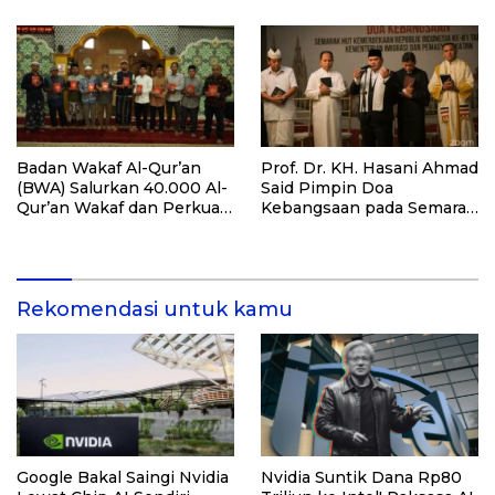
untuk Dukung Pendidikan
Santri dan Guru Honorer
Badan Wakaf Al-Qur’an
Prof. Dr. KH. Hasani Ahmad
(BWA) Salurkan 40.000 Al-
Said Pimpin Doa
Qur’an Wakaf dan Perkuat
Kebangsaan pada Semarak
Pemberdayaan Masyarakat
HUT Kemerdekaan RI Ke-
di Kalimantan Barat
81 di Kementerian Imigrasi
dan Pemasyarakatan RI
Rekomendasi untuk kamu
Google Bakal Saingi Nvidia
Nvidia Suntik Dana Rp80