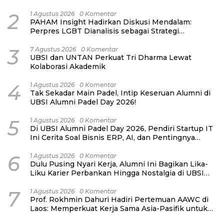
2
1 Agustus 2026
0 Komentar
PAHAM Insight Hadirkan Diskusi Mendalam:
Perpres LGBT Dianalisis sebagai Strategi
Pertahanan Negara Bukan Ancaman Individual
3
7 Agustus 2026
0 Komentar
UBSI dan UNTAN Perkuat Tri Dharma Lewat
Kolaborasi Akademik
4
1 Agustus 2026
0 Komentar
Tak Sekadar Main Padel, Intip Keseruan Alumni di
UBSI Alumni Padel Day 2026!
5
1 Agustus 2026
0 Komentar
Di UBSI Alumni Padel Day 2026, Pendiri Startup IT
Ini Cerita Soal Bisnis ERP, AI, dan Pentingnya
Network Alumni
6
1 Agustus 2026
0 Komentar
Dulu Pusing Nyari Kerja, Alumni Ini Bagikan Lika-
Liku Karier Perbankan Hingga Nostalgia di UBSI
Alumni Padel Day 2026
7
1 Agustus 2026
0 Komentar
Prof. Rokhmin Dahuri Hadiri Pertemuan AAWC di
Laos: Memperkuat Kerja Sama Asia-Pasifik untuk
Ketahanan Air dan Iklim