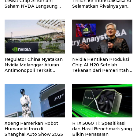
Lewat Chip AI Sendiri,
Triliun ke Intel! Raksasa AI
Saham NVDA Langsung
Selamatkan Rivalnya yang
Turun
Terpuruk
Regulator China Nyatakan
Nvidia Hentikan Produksi
Nvidia Melanggar Aturan
Chip AI H20 Setelah
Antimonopoli Terkait
Tekanan dari Pemerintah
Akuisisi Mellanox
China
Xpeng Pamerkan Robot
RTX 5060 Ti: Spesifikasi
Humanoid Iron di
dan Hasil Benchmark yang
Shanghai Auto Show 2025
Bikin Penasaran