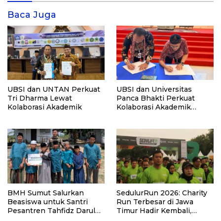
Baca Juga
UBSI dan UNTAN Perkuat
UBSI dan Universitas
Tri Dharma Lewat
Panca Bhakti Perkuat
Kolaborasi Akademik
Kolaborasi Akademik
Lewat Program PKM
BMH Sumut Salurkan
SedulurRun 2026: Charity
Beasiswa untuk Santri
Run Terbesar di Jawa
Pesantren Tahfidz Darul
Timur Hadir Kembali,
Hijrah Deli Serdang
Targetkan 3.000 Peserta