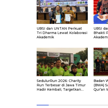
UBSI dan UNTAN Perkuat
UBSI da
Tri Dharma Lewat Kolaborasi
Bhakti 
Akademik
Akademi
PKM
SedulurRun 2026: Charity
Badan W
Run Terbesar di Jawa Timur
(BWA) S
Hadir Kembali, Targetkan
Qur’an 
3.000 Peserta untuk
Pemberd
Dukung Pendidikan Santri
di Kalim
dan Guru Honorer