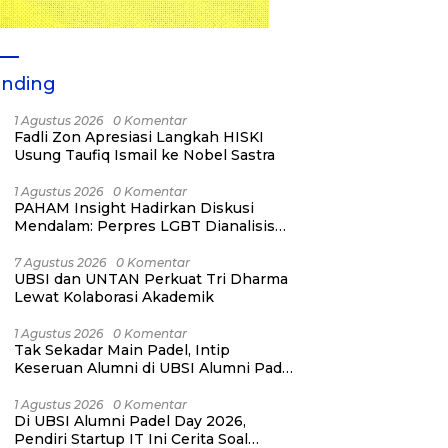
ending
1 Agustus 2026
0 Komentar
Fadli Zon Apresiasi Langkah HISKI
Usung Taufiq Ismail ke Nobel Sastra
1 Agustus 2026
0 Komentar
PAHAM Insight Hadirkan Diskusi
Mendalam: Perpres LGBT Dianalisis
sebagai Strategi Pertahanan Negara
Bukan Ancaman Individual
7 Agustus 2026
0 Komentar
UBSI dan UNTAN Perkuat Tri Dharma
Lewat Kolaborasi Akademik
1 Agustus 2026
0 Komentar
Tak Sekadar Main Padel, Intip
Keseruan Alumni di UBSI Alumni Padel
Day 2026!
1 Agustus 2026
0 Komentar
Di UBSI Alumni Padel Day 2026,
Pendiri Startup IT Ini Cerita Soal