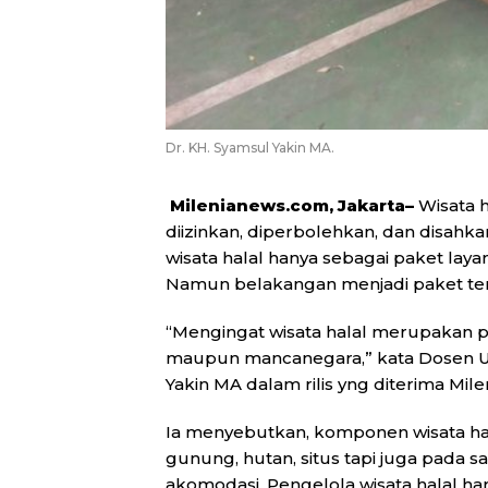
Dr. KH. Syamsul Yakin MA.
Milenianews.com, Jakarta–
Wisata h
diizinkan, diperbolehkan, dan disahk
wisata halal hanya sebagai paket la
Namun belakangan menjadi paket ters
“Mengingat wisata halal merupakan pa
maupun mancanegara,” kata Dosen UIN
Yakin MA dalam rilis yng diterima Mil
Ia menyebutkan, komponen wisata hala
gunung, hutan, situs tapi juga pada 
akomodasi. Pengelola wisata halal har