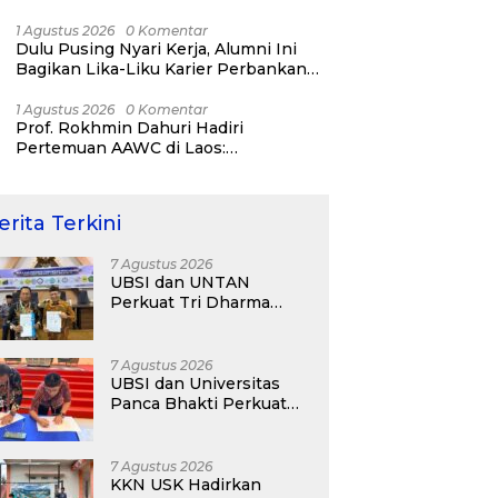
Bisnis ERP, AI, dan Pentingnya
Network Alumni
1 Agustus 2026
0 Komentar
Dulu Pusing Nyari Kerja, Alumni Ini
Bagikan Lika-Liku Karier Perbankan
Hingga Nostalgia di UBSI Alumni Padel
Day 2026
1 Agustus 2026
0 Komentar
Prof. Rokhmin Dahuri Hadiri
Pertemuan AAWC di Laos:
Memperkuat Kerja Sama Asia-Pasifik
untuk Ketahanan Air dan Iklim
erita Terkini
7 Agustus 2026
UBSI dan UNTAN
Perkuat Tri Dharma
Lewat Kolaborasi
Akademik
7 Agustus 2026
UBSI dan Universitas
Panca Bhakti Perkuat
Kolaborasi Akademik
Lewat Program PKM
7 Agustus 2026
KKN USK Hadirkan