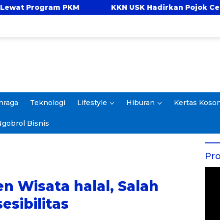
KKN USK Hadirkan Pojok Celengan, Ajarkan Anak
hraga
Teknologi
Lifestyle
Hiburan
Kertas Koso
gobrol Bisnis
Pro
 Wisata halal, Salah
sesibilitas