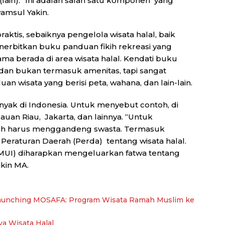
in). “Ini adalah salah satu komponen yang
yamsul Yakin.
is, sebaiknya pengelola wisata halal, baik
erbitkan buku panduan fikih rekreasi yang
ama berada di area wisata halal. Kendati buku
 dan bukan termasuk amenitas, tapi sangat
n wisata yang berisi peta, wahana, dan lain-lain.
banyak di Indonesia. Untuk menyebut contoh, di
uan Riau, Jakarta, dan lainnya. “Untuk
ntah harus menggandeng swasta. Termasuk
eraturan Daerah (Perda) tentang wisata halal.
MUI) diharapkan mengeluarkan fatwa tentang
akin MA.
n Launching MOSAFA: Program Wisata Ramah Muslim ke
a Wisata Halal