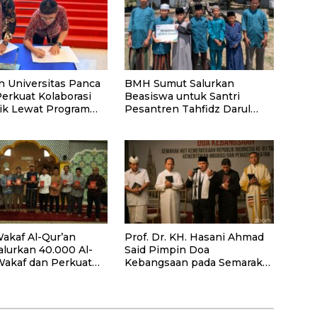
n Universitas Panca
BMH Sumut Salurkan
Perkuat Kolaborasi
Beasiswa untuk Santri
k Lewat Program
Pesantren Tahfidz Darul
Hijrah Deli Serdang
akaf Al-Qur’an
Prof. Dr. KH. Hasani Ahmad
alurkan 40.000 Al-
Said Pimpin Doa
Wakaf dan Perkuat
Kebangsaan pada Semarak
ayaan Masyarakat
HUT Kemerdekaan RI Ke-81
antan Barat
di Kementerian Imigrasi dan
Pemasyarakatan RI