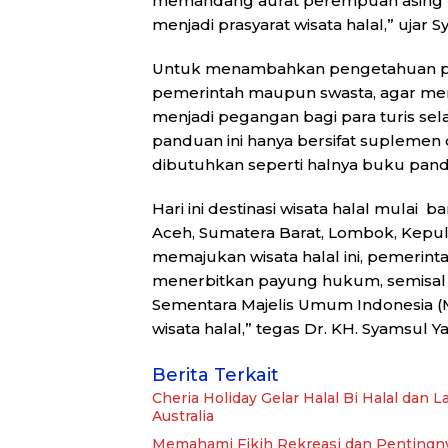
memandang aurat perempuan asing (la
menjadi prasyarat wisata halal,” ujar S
Untuk menambahkan pengetahuan prakt
pemerintah maupun swasta, agar men
menjadi pegangan bagi para turis sel
panduan ini hanya bersifat suplemen
dibutuhkan seperti halnya buku pandua
Hari ini destinasi wisata halal mulai 
Aceh, Sumatera Barat, Lombok, Kepula
memajukan wisata halal ini, pemeri
menerbitkan payung hukum, semisal P
Sementara Majelis Umum Indonesia (
wisata halal,” tegas Dr. KH. Syamsul Y
Berita Terkait
Cheria Holiday Gelar Halal Bi Halal da
Australia
Memahami Fikih Rekreasi dan Pentingny