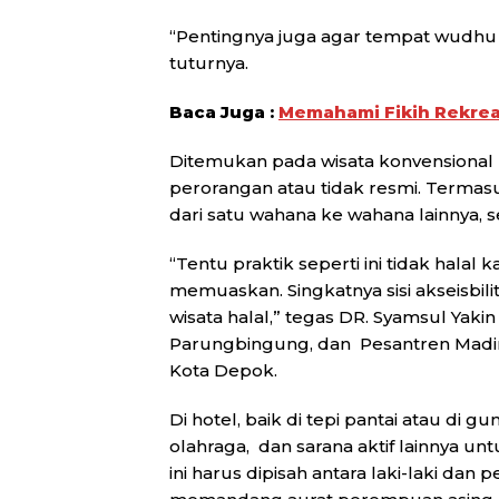
“Pentingnya juga agar tempat wudhu d
tuturnya.
Baca Juga :
Memahami Fikih Rekrea
Ditemukan pada wisata konvensional 
perorangan atau tidak resmi. Termas
dari satu wahana ke wahana lainnya, 
“Tentu praktik seperti ini tidak hala
memuaskan. Singkatnya sisi akseisb
wisata halal,” tegas DR. Syamsul Yak
Parungbingung, dan Pesantren Madin
Kota Depok.
Di hotel, baik di tepi pantai atau di
olahraga, dan sarana aktif lainnya unt
ini harus dipisah antara laki-laki dan 