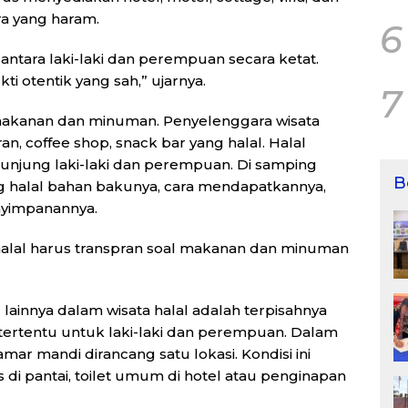
a yang haram.
6
ntara laki-laki dan perempuan secara ketat.
ti otentik yang sah,” ujarnya.
7
 makanan dan minuman. Penyelenggara wisata
ran, coffee shop, snack bar yang halal. Halal
gunjung laki-laki dan perempuan. Di samping
B
 halal bahan bakunya, cara mendapatkannya,
yimpanannya.
 halal harus transpran soal makanan dan minuman
innya dalam wisata halal adalah terpisahnya
ertentu untuk laki-laki dan perempuan. Dalam
amar mandi dirancang satu lokasi. Kondisi ini
s di pantai, toilet umum di hotel atau penginapan