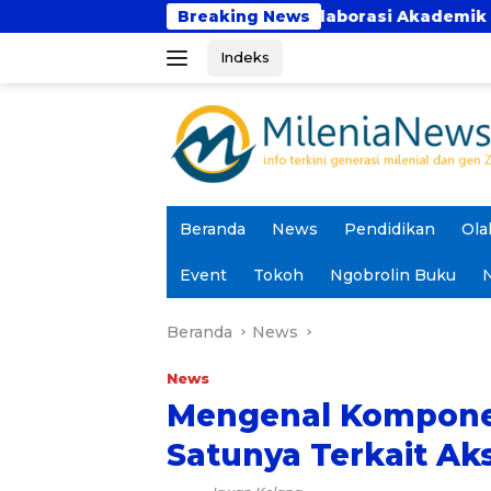
Langsung
akti Perkuat Kolaborasi Akademik Lewat Program PKM
Breaking News
ke
Indeks
konten
Beranda
News
Pendidikan
Ola
Event
Tokoh
Ngobrolin Buku
N
Beranda
News
News
Mengenal Komponen
Satunya Terkait Ak