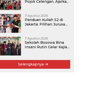
Pojok Celengan, Ajarkan
Anak Desa Pohroh
Gemar Menabung
7 Agustus 2026
Panduan Kuliah S2 di
Jakarta: Pilihan Jurusan,
Data Prospek, dan
Rekomendasi Kampus
7 Agustus 2026
Sekolah Bosowa Bina
Insani Rutin Gelar Kajian
Islam untuk Orang Tua,
Alumni, dan Masyarakat
Umum
Selengkapnya