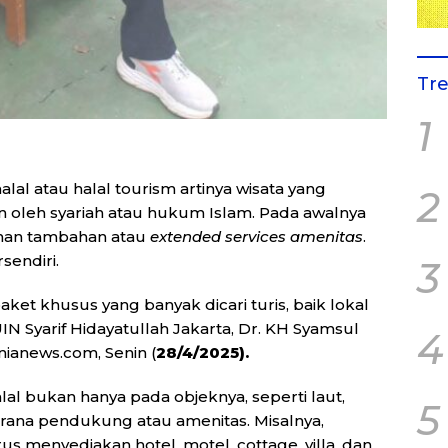
Tr
1
alal atau halal tourism artinya wisata yang
2
an oleh syariah atau hukum Islam. Pada awalnya
yanan tambahan atau
extended services amenitas
.
endiri.
3
ket khusus yang banyak dicari turis, baik lokal
 Syarif Hidayatullah Jakarta, Dr. KH Syamsul
4
enianews.com, Senin (
28/4/2025).
l bukan hanya pada objeknya, seperti laut,
5
sarana pendukung atau amenitas. Misalnya,
us menyediakan hotel, motel, cottage, villa, dan