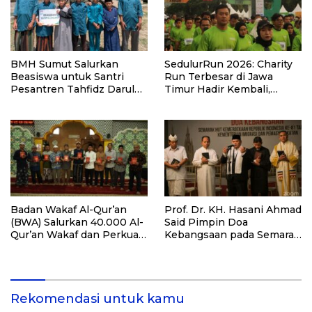
BMH Sumut Salurkan
SedulurRun 2026: Charity
Beasiswa untuk Santri
Run Terbesar di Jawa
Pesantren Tahfidz Darul
Timur Hadir Kembali,
Hijrah Deli Serdang
Targetkan 3.000 Peserta
untuk Dukung Pendidikan
Santri dan Guru Honorer
Badan Wakaf Al-Qur’an
Prof. Dr. KH. Hasani Ahmad
(BWA) Salurkan 40.000 Al-
Said Pimpin Doa
Qur’an Wakaf dan Perkuat
Kebangsaan pada Semarak
Pemberdayaan Masyarakat
HUT Kemerdekaan RI Ke-
di Kalimantan Barat
81 di Kementerian Imigrasi
dan Pemasyarakatan RI
Rekomendasi untuk kamu