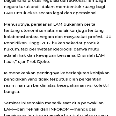
bagaimana proses regulasi dan advokasi lembaga
negara turut andil dalam membentuk ruang bagi
LAM untuk eksis secara legal dan operasional.
Menurutnya, perjalanan LAM bukanlah cerita
tentang otonomi semata, melainkan juga tentang
kolaborasi antara negara dan masyarakat profesi. “UU
Pendidikan Tinggi 2012 bukan sekadar produk
hukum, tapi pernyataan ideologis: bahwa mutu
adalah hak dan kewajiban bersama. Di sinilah LAM
hadir,” ujar Prof. Djoko.
Ia menekankan pentingnya keberlanjutan kebijakan
pendidikan yang tidak terputus oleh pergantian
rezim, namun berdiri atas kesepahaman visi kolektif
bangsa.
Seminar ini semakin menarik saat dua perwakilan
LAM—dari Teknik dan INFOKOM—mengupas
bagaimana lembaga mereka tumbuh dalam ruang