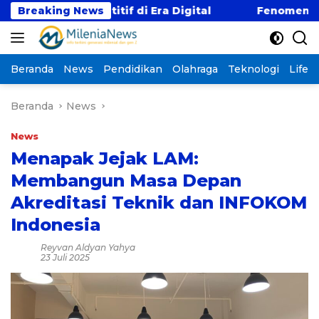
Langsung
 Kompetitif di Era Digital
Breaking News
Fenomena “Kabur Aja
ke
konten
Beranda
News
Pendidikan
Olahraga
Teknologi
Lifest
Beranda
News
News
Menapak Jejak LAM:
Membangun Masa Depan
Akreditasi Teknik dan INFOKOM
Indonesia
Reyvan Aldyan Yahya
23 Juli 2025