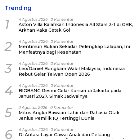
Trending
1
4 Agustus 2026
0 Komentar
Aston Villa Kalahkan Indonesia All Stars 3-1 di GBK,
Arkhan Kaka Cetak Gol
2
4 Agustus 2026
0 Komentar
Mentimun Bukan Sekadar Pelengkap Lalapan, Ini
Manfaatnya bagi Kesehatan
3
4 Agustus 2026
0 Komentar
Leo/Daniel Bungkam Wakil Malaysia, Indonesia
Rebut Gelar Taiwan Open 2026
4
4 Agustus 2026
0 Komentar
BIGBANG Resmi Gelar Konser di Jakarta pada
Januari 2027, Simak Jadwalnya
5
3 Agustus 2026
0 Komentar
Mitos Angka Bawaan Lahir dan Rahasia Otak
Jenius Pemilik IQ Tertinggi Dunia
6
4 Agustus 2026
0 Komentar
Di Antara Layar Gawai Anak dan Peluang