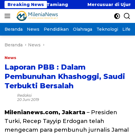
Langsung
na di Aceh Tamiang
Breaking News
Mercusuar di Ujung Tatapa
ke
konten
Beranda
News
Pendidikan
Olahraga
Teknologi
Lifest
Beranda
News
News
Laporan PBB : Dalam
Pembunuhan Khashoggi, Saudi
Terbukti Bersalah
Redaksi
20 Juni 2019
Milenianews.com, Jakarta
– Presiden
Turki, Recep Tayyip Erdogan telah
mengecam para pembunuh jurnalis Jamal