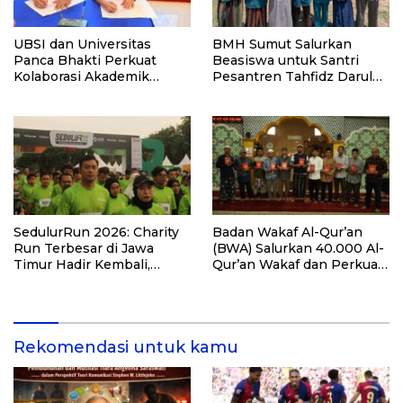
UBSI dan Universitas
BMH Sumut Salurkan
Panca Bhakti Perkuat
Beasiswa untuk Santri
Kolaborasi Akademik
Pesantren Tahfidz Darul
Lewat Program PKM
Hijrah Deli Serdang
SedulurRun 2026: Charity
Badan Wakaf Al-Qur’an
Run Terbesar di Jawa
(BWA) Salurkan 40.000 Al-
Timur Hadir Kembali,
Qur’an Wakaf dan Perkuat
Targetkan 3.000 Peserta
Pemberdayaan Masyarakat
untuk Dukung Pendidikan
di Kalimantan Barat
Santri dan Guru Honorer
Rekomendasi untuk kamu