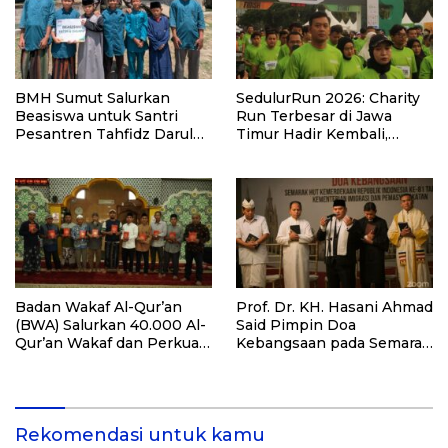
BMH Sumut Salurkan
SedulurRun 2026: Charity
Beasiswa untuk Santri
Run Terbesar di Jawa
Pesantren Tahfidz Darul
Timur Hadir Kembali,
Hijrah Deli Serdang
Targetkan 3.000 Peserta
untuk Dukung Pendidikan
Santri dan Guru Honorer
Badan Wakaf Al-Qur’an
Prof. Dr. KH. Hasani Ahmad
(BWA) Salurkan 40.000 Al-
Said Pimpin Doa
Qur’an Wakaf dan Perkuat
Kebangsaan pada Semarak
Pemberdayaan Masyarakat
HUT Kemerdekaan RI Ke-
di Kalimantan Barat
81 di Kementerian Imigrasi
dan Pemasyarakatan RI
Rekomendasi untuk kamu