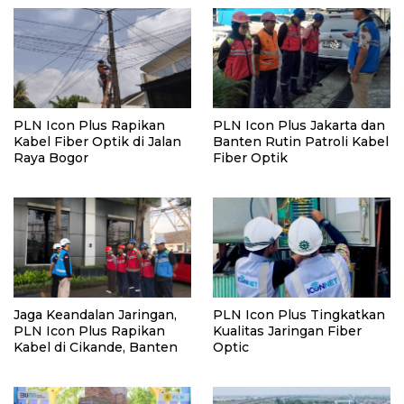
PLN Icon Plus Rapikan
PLN Icon Plus Jakarta dan
Kabel Fiber Optik di Jalan
Banten Rutin Patroli Kabel
Raya Bogor
Fiber Optik
Jaga Keandalan Jaringan,
PLN Icon Plus Tingkatkan
PLN Icon Plus Rapikan
Kualitas Jaringan Fiber
Kabel di Cikande, Banten
Optic