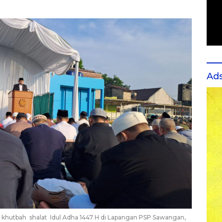
Ad
khutbah shalat Idul Adha 1447 H di Lapangan PSP Sawangan,