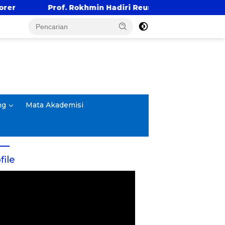
min Hadiri Reuni Emas Alumni SMANDA Kota Cirebon Ang
ng
Mata Akademisi
file