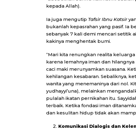
kepada Allah).
Ia juga mengutip
Tafsir Ibnu Katsir
yan
bukanlah kepasrahan yang pasif. Ia be
sebanyak 7 kali demi mencari setitik
kakinya menghentak bumi.
“Mari kita renungkan realita keluarga 
karena lemahnya iman dan hilangnya r
caci maki merunyamkan suasana. Ketik
kehilangan kesabaran. Sebaliknya, ket
wanita yang menemaninya dari nol. Kit
yudhayyi’una), melainkan mengandalka
pulalah ikatan pernikahan itu. Sayyid
terbaik. Ketika fondasi iman ditana
dan kesulitan hidup tidak akan mamp
Komunikasi Dialogis dan Kel