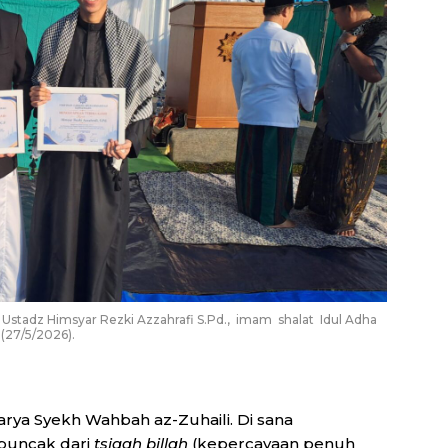
Ustadz Himsyar Rezki Azzahrafi S.Pd., imam shalat Idul Adha
(27/5/2026).
rya Syekh Wahbah az-Zuhaili. Di sana
 puncak dari
tsiqah billah
(kepercayaan penuh