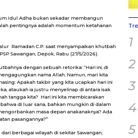
m Idul Adha bukan sekadar membangun
Tr
kalah pentingnya adalah momentum ketahanan
1
qbalur Ramadan C.P. saat menyampaikan khutbah
 PSP Sawangan, Depok, Rabu (27/5/2026).
2
ahnya dengan sebuah retorika: “Hari ini, di
r mengagungkan nama Allah. Namun, mari kita
3
asing: Apakah takbir yang kita ucapkan hari ini
ka, ataukah ia justru menyelinap di antara isak
ah tangga kita? Hari ini kita membicarakan
4
bahwa di luar sana, bahkan mungkin di dalam
g mengorbankan masa depan anakanaknya? Ada
tan pasangannya?”
5
dari berbagai wilayah di sekitar Sawangan,