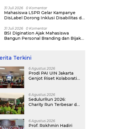
31 Juli 2026
0 Komentar
Mahasiswa LSPR Gelar Kampanye
DisLabel Dorong Inklusi Disabilitas di
Jakarta
31 Juli 2026
0 Komentar
BSI Digination Ajak Mahasiswa
Bangun Personal Branding dan Bijak
Bermedia Sosial Sejak Kuliah
erita Terkini
6 Agustus 2026
Prodi PAI UIN Jakarta
Genjot Riset Kolaboratif,
Antar 4 Proposal ke
Kompetisi BRIN 2026
6 Agustus 2026
SedulurRun 2026:
Charity Run Terbesar di
Jawa Timur Hadir
Kembali, Targetkan
3.000 Peserta untuk
6 Agustus 2026
Dukung Pendidikan
Prof. Rokhmin Hadiri