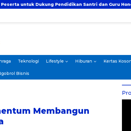
 Pendidikan Santri dan Guru Honorer
Prof. Rokh
hraga
Teknologi
Lifestyle
Hiburan
Kertas Koso
gobrol Bisnis
Pro
omentum Membangun
a