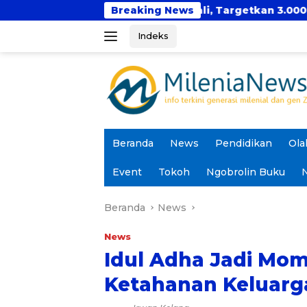
Langsung
r Hadir Kembali, Targetkan 3.000 Peserta untuk Dukung
Breaking News
ke
Indeks
konten
Beranda
News
Pendidikan
Ola
Event
Tokoh
Ngobrolin Buku
N
Beranda
News
News
Idul Adha Jadi M
Ketahanan Keluarg