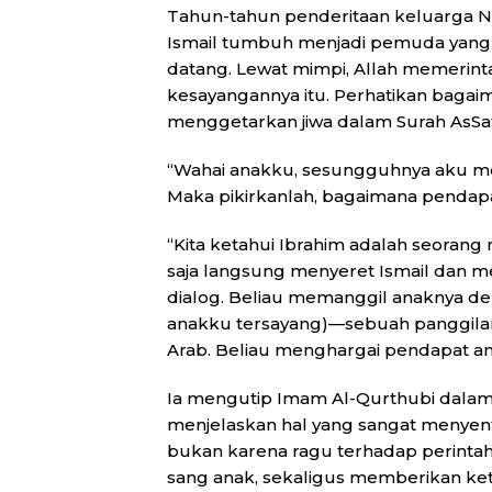
Tahun-tahun penderitaan keluarga Na
Ismail tumbuh menjadi pemuda yang 
datang. Lewat mimpi, Allah memerin
kesayangannya itu. Perhatikan baga
menggetarkan jiwa dalam Surah AsSaff
“Wahai anakku, sesungguhnya aku m
Maka pikirkanlah, bagaimana penda
“Kita ketahui Ibrahim adalah seorang n
saja langsung menyeret Ismail dan m
dialog. Beliau memanggil anaknya de
anakku tersayang)—sebuah panggila
Arab. Beliau menghargai pendapat ana
Ia mengutip Imam Al-Qurthubi dalam k
menjelaskan hal yang sangat menyen
bukan karena ragu terhadap perintah
sang anak, sekaligus memberikan kete