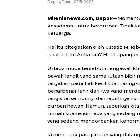
Depok, Rabu (27/5/2026).
Milenianews.com, Depok—
Momentu
kesadaran untuk berqurban. Tidak 
keluarga.
Hal itu ditegaskan oleh Ustadz M. I
shalat Idul Adha 1447 H di Lapangan
Ustadz muda tersebut mengawali khutb
bawah langit yang sama, jutaan bibi
tanyakan pada hati kecil kita masing-m
benarbenar lahir dari jiwa yang merde
tangis tersembunyi dari rapuhnya rum
qurban hewan. Namun, sadarkah kita 
rumah kita sendiri, ada yang sedan
yang sedang mengorbankan kehorma
Ia mengajak para jamaah yang datang 