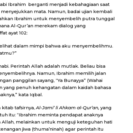
bi Ibrahim berganti menjadi kebahagiaan saat
menyejukkan mata. Namun, badai ujian kembali
tahkan Ibrahim untuk menyembelih putra tunggal
imana Al-Qur’an merekam dialog yang
at ayat 102:
elihat dalam mimpi bahwa aku menyembelihmu.
patmu?”
abi. Perintah Allah adalah mutlak. Beliau bisa
enyembelihnya. Namun, Ibrahim memilih jalan
ngan panggilan sayang, “Ya Bunayya” (Wahai
n yang penuh kehangatan dalam kaidah bahasa
knya,” kata Iqbal.
itab tafsirnya,
Al-Jami’ li Ahkam al-Qur’an,
yang
tuh itu: “Ibrahim meminta pendapat anaknya
 Allah, melainkan untuk menguji keteguhan hati
nangan jiwa (thuma’ninah) agar perintah itu