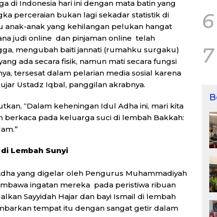
 di Indonesia hari ini dengan mata batin yang
6
gka perceraian bukan lagi sekadar statistik di
ilu anak-anak yang kehilangan pelukan hangat
ana judi online dan pinjaman online telah
7
ga, mengubah baiti jannati (rumahku surgaku)
ang ada secara fisik, namun mati secara fungsi
anya, tersesat dalam pelarian media sosial karena
ujar Ustadz Iqbal, panggilan akrabnya.
B
an, “Dalam keheningan Idul Adha ini, mari kita
n berkaca pada keluarga suci di lembah Bakkah:
lam.”
 di Lembah Sunyi
l Adha yang digelar oleh Pengurus Muhammadiyah
embawa ingatan mereka pada peristiwa ribuan
alkan Sayyidah Hajar dan bayi Ismail di lembah
mbarkan tempat itu dengan sangat getir dalam