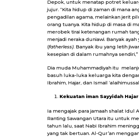
Depok, untuk menatap potret keluarga
jujur. “Kita hidup di zaman di mana an
pengadilan agama, melainkan jerit p
orang tuanya. Kita hidup di masa di m
merobek tirai ketenangan rumah tang
menjadi neraka duniawi. Banyak ayah y
(
fatherless)
. Banyak ibu yang letih jiw
kesepian di dalam rumahnya sendiri,” 
Dia muda Muhammadiyah itu melanjutk
basuh luka-luka keluarga kita denga
Ibrahim, Hajar, dan Ismail ‘alaihimussa
Kekuatan iman Sayyidah Hajar
Ia mengajak para jamaah shalat Idu
Ranting Sawangan Utara itu untuk m
tahun lalu, saat Nabi Ibrahim meningg
yang tak bertuan. Al-Qur’an mengga