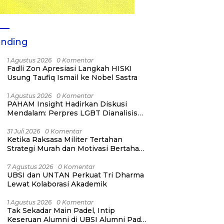
ending
1 Agustus 2026
0 Komentar
Fadli Zon Apresiasi Langkah HISKI
Usung Taufiq Ismail ke Nobel Sastra
1 Agustus 2026
0 Komentar
PAHAM Insight Hadirkan Diskusi
Mendalam: Perpres LGBT Dianalisis
sebagai Strategi Pertahanan Negara
Bukan Ancaman Individual
31 Juli 2026
0 Komentar
Ketika Raksasa Militer Tertahan
Strategi Murah dan Motivasi Bertahan
Hidup
7 Agustus 2026
0 Komentar
UBSI dan UNTAN Perkuat Tri Dharma
Lewat Kolaborasi Akademik
1 Agustus 2026
0 Komentar
Tak Sekadar Main Padel, Intip
Keseruan Alumni di UBSI Alumni Padel