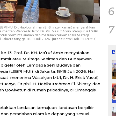
6
7
a LSBPI MUI Dr. Habiburrahman El-Shirazy (kanan) menyerahkan
a mantan Wapres RI Prof. Dr. KH. Ma’ruf Amin. Pengurus LSBPI
ntuk meminta arahan dan masukan terkait acara Multaqa
Jakarta tanggal 18-19 Juli 2026. (Kredit Koto: Dok LSBPI MUI)
B
ke-13, Prof. Dr. KH. Ma’ruf Amin menyatakan
ummit atau Multaqa Seniman dan Budayawan
 digelar oleh Lembaga Seni Budaya dan
ia (LSBPI MUI) di Jakarta, 18-19 Juli 2026. Hal
 saat menerima Wasekjen MUI, Dr. H. Erick Yusuf,
uanya, Dr.phil. H. Habiburrahman El-Shirazy, dan
ah Qowiyatun di rumah pribadinya, di Cimanggis,
etakkan landasan kemajuan, landasan berpikir
an peradaban Islam ke depan yang sesuai