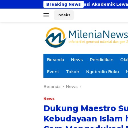
Langsung
uat Kolaborasi Akademik Lewat Program PKM
Breaking News
KKN
ke
Indeks
konten
Beranda
News
Pendidikan
Ola
Event
Tokoh
Ngobrolin Buku
N
Beranda
News
News
Dukung Maestro Su
Kebudayaan Islam h