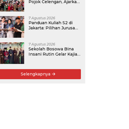
Pojok Celengan, Ajarkan
Anak Desa Pohroh
Gemar Menabung
7 Agustus 2026
Panduan Kuliah S2 di
Jakarta: Pilihan Jurusan,
Data Prospek, dan
Rekomendasi Kampus
7 Agustus 2026
Sekolah Bosowa Bina
Insani Rutin Gelar Kajian
Islam untuk Orang Tua,
Alumni, dan Masyarakat
Umum
Selengkapnya