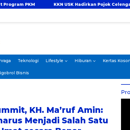
 USK Hadirkan Pojok Celengan, Ajarkan Anak Desa Po
hraga
Teknologi
Lifestyle
Hiburan
Kertas Koso
gobrol Bisnis
Pro
mmit, KH. Ma’ruf Amin:
arus Menjadi Salah Satu