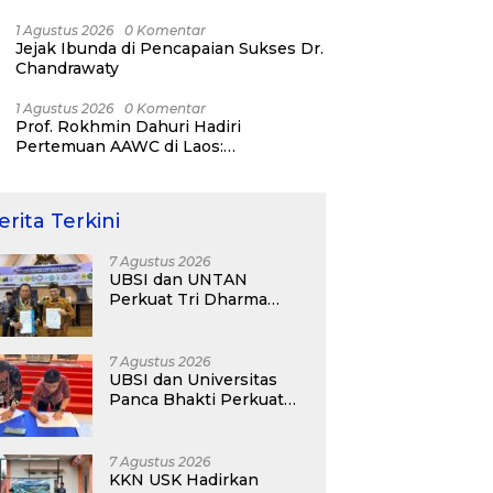
Day 2026!
1 Agustus 2026
0 Komentar
Jejak Ibunda di Pencapaian Sukses Dr.
Chandrawaty
1 Agustus 2026
0 Komentar
Prof. Rokhmin Dahuri Hadiri
Pertemuan AAWC di Laos:
Memperkuat Kerja Sama Asia-Pasifik
untuk Ketahanan Air dan Iklim
erita Terkini
7 Agustus 2026
UBSI dan UNTAN
Perkuat Tri Dharma
Lewat Kolaborasi
Akademik
7 Agustus 2026
UBSI dan Universitas
Panca Bhakti Perkuat
Kolaborasi Akademik
Lewat Program PKM
7 Agustus 2026
KKN USK Hadirkan