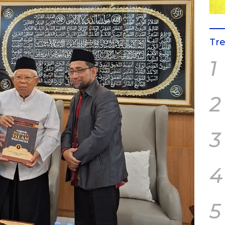
Tr
1
2
3
4
5