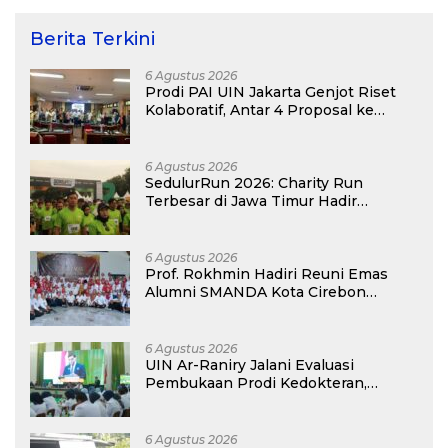
Berita Terkini
6 Agustus 2026
Prodi PAI UIN Jakarta Genjot Riset
Kolaboratif, Antar 4 Proposal ke
Kompetisi BRIN 2026
6 Agustus 2026
SedulurRun 2026: Charity Run
Terbesar di Jawa Timur Hadir
Kembali, Targetkan 3.000 Peserta
untuk Dukung Pendidikan Santri dan
Guru Honorer
6 Agustus 2026
Prof. Rokhmin Hadiri Reuni Emas
Alumni SMANDA Kota Cirebon
Angkatan 76: 50 Tahun Lalu Kita
Pernah Bersama
6 Agustus 2026
UIN Ar-Raniry Jalani Evaluasi
Pembukaan Prodi Kedokteran,
Target Terima Mahasiswa Baru
Tahun Ini
6 Agustus 2026