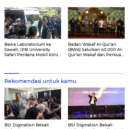
Lalu Kita Pernah Bersama
Bawa Laboratorium ke
Badan Wakaf Al-Qur’an
Sawah, IPB University
(BWA) Salurkan 40.000 Al-
Safari Perdana Mobil Klinik
Qur’an Wakaf dan Perkuat
Tanaman
Pemberdayaan Masyarakat
di Kalimantan Barat
Rekomendasi untuk kamu
BSI Digination Bekali
BSI Digination Bekali