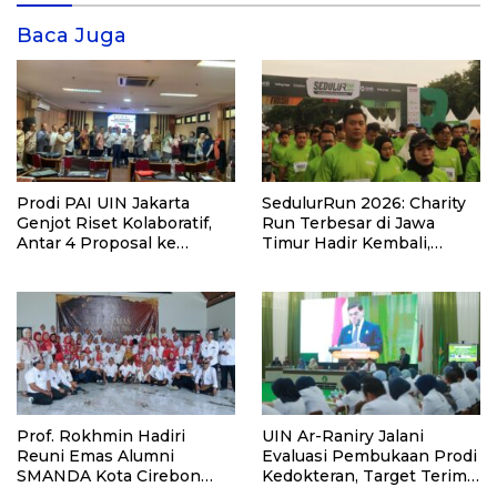
Baca Juga
Prodi PAI UIN Jakarta
SedulurRun 2026: Charity
Genjot Riset Kolaboratif,
Run Terbesar di Jawa
Antar 4 Proposal ke
Timur Hadir Kembali,
Kompetisi BRIN 2026
Targetkan 3.000 Peserta
untuk Dukung Pendidikan
Santri dan Guru Honorer
Prof. Rokhmin Hadiri
UIN Ar-Raniry Jalani
Reuni Emas Alumni
Evaluasi Pembukaan Prodi
SMANDA Kota Cirebon
Kedokteran, Target Terima
Angkatan 76: 50 Tahun
Mahasiswa Baru Tahun Ini