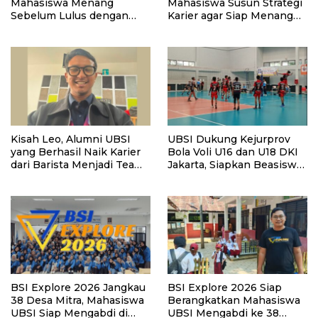
Mahasiswa Menang
Mahasiswa Susun Strategi
Sebelum Lulus dengan
Karier agar Siap Menang
Strategi Karier dan
Sebelum Lulus
Personal Branding
Kisah Leo, Alumni UBSI
UBSI Dukung Kejurprov
yang Berhasil Naik Karier
Bola Voli U16 dan U18 DKI
dari Barista Menjadi Team
Jakarta, Siapkan Beasiswa
Leader Bank
Bagi Atlet Berprestasi
BSI Explore 2026 Jangkau
BSI Explore 2026 Siap
38 Desa Mitra, Mahasiswa
Berangkatkan Mahasiswa
UBSI Siap Mengabdi di
UBSI Mengabdi ke 38