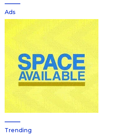
Ads
Trending