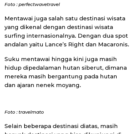
Foto : perfectwavetravel
Mentawai juga salah satu destinasi wisata
yang dikenal dengan destinasi wisata
surfing internasionalnya. Dengan dua spot
andalan yaitu Lance’s Right dan Macaronis.
Suku mentawai hingga kini juga masih
hidup dipedalaman hutan siberut, dimana
mereka masih bergantung pada hutan
dan ajaran nenek moyang.
Foto : travelmato
Selain beberapa destinasi diatas, masih