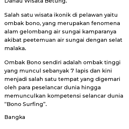
Danau Wisata Betung.
Salah satu wisata ikonik di pelawan yaitu
ombak bono, yang merupakan fenomena
alam gelombang air sungai kamparanya
akibat peetemuan air sungai dengan selat
malaka.
Ombak Bono sendiri adalah ombak tinggi
yang muncul sebanyak 7 lapis dan kini
menjadi salah satu tempat yang digemari
oleh para peselancar dunia hingga
memunculkan kompetensi selancar dunia
“Bono Surfing”.
Bangka