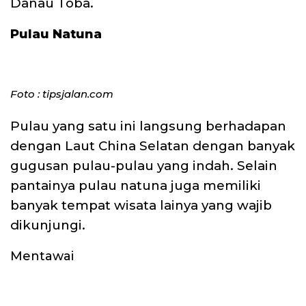
Danau Toba.
Pulau Natuna
Foto : tipsjalan.com
Pulau yang satu ini langsung berhadapan
dengan Laut China Selatan dengan banyak
gugusan pulau-pulau yang indah. Selain
pantainya pulau natuna juga memiliki
banyak tempat wisata lainya yang wajib
dikunjungi.
Mentawai