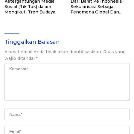
Ketergantungan Media
Dari Barat Ke Indonesia:
Sosial (Tik Tok) dalam
Sekularisasi Sebagai
Mengikuti Tren Budaya
Fenomena Global Dan
atau Gaya di Indonesia
Lokal
Tinggalkan Balasan
Alamat email Anda tidak akan dipublikasikan.
Ruas yang
wajib ditandai
*