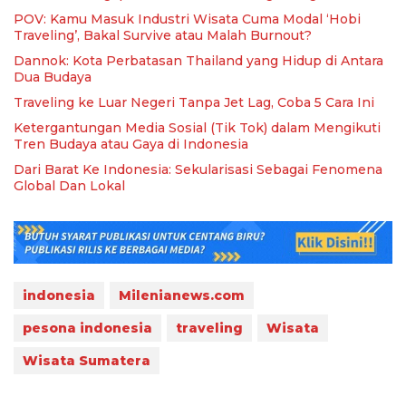
POV: Kamu Masuk Industri Wisata Cuma Modal ‘Hobi
Traveling’, Bakal Survive atau Malah Burnout?
Dannok: Kota Perbatasan Thailand yang Hidup di Antara
Dua Budaya
Traveling ke Luar Negeri Tanpa Jet Lag, Coba 5 Cara Ini
Ketergantungan Media Sosial (Tik Tok) dalam Mengikuti
Tren Budaya atau Gaya di Indonesia
Dari Barat Ke Indonesia: Sekularisasi Sebagai Fenomena
Global Dan Lokal
indonesia
Milenianews.com
pesona indonesia
traveling
Wisata
Wisata Sumatera