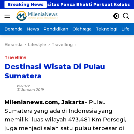
Langsung
an Universitas Panca Bhakti Perkuat Kolaborasi Akad
Breaking News
ke
konten
Beranda
News
Pendidikan
Olahraga
Teknologi
Lifest
Beranda
Lifestyle
Travelling
Travelling
Destinasi Wisata Di Pulau
Sumatera
Miorae
31 Januari 2019
Milenianews.com, Jakarta
– Pulau
Sumatera yang ada di Indonesia yang
memiliki luas wilayah 473.481 Km Persegi,
juga menjadi salah satu pulau terbesar di