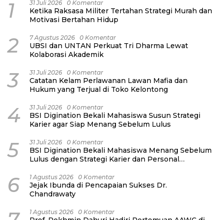
1
31 Juli 2026
0 Komentar
Ketika Raksasa Militer Tertahan Strategi Murah dan
Motivasi Bertahan Hidup
2
7 Agustus 2026
0 Komentar
UBSI dan UNTAN Perkuat Tri Dharma Lewat
Kolaborasi Akademik
3
31 Juli 2026
0 Komentar
Catatan Kelam Perlawanan Lawan Mafia dan
Hukum yang Terjual di Toko Kelontong
4
31 Juli 2026
0 Komentar
BSI Digination Bekali Mahasiswa Susun Strategi
Karier agar Siap Menang Sebelum Lulus
5
31 Juli 2026
0 Komentar
BSI Digination Bekali Mahasiswa Menang Sebelum
Lulus dengan Strategi Karier dan Personal
Branding
6
1 Agustus 2026
0 Komentar
Jejak Ibunda di Pencapaian Sukses Dr.
Chandrawaty
7
1 Agustus 2026
0 Komentar