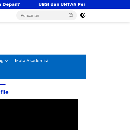
UBSI dan UNTAN Perkuat Tri Dharma Lewat Kolaborasi
ng
Mata Akademisi
file