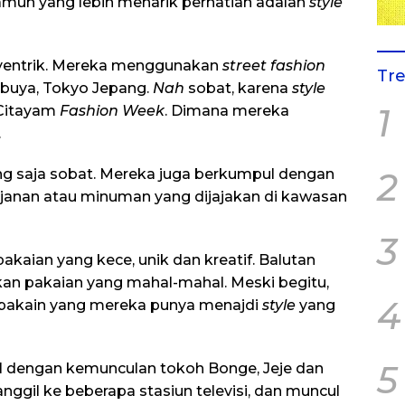
mun yang lebih menarik perhatian adalah
style
nyentrik. Mereka menggunakan
street fashion
Tr
hibuya, Tokyo Jepang.
Nah
sobat, karena
style
1
 Citayam
Fashion Week
. Dimana mereka
.
2
ng saja sobat. Mereka juga berkumpul dengan
anan atau minuman yang dijajakan di kawasan
3
akaian yang kece, unik dan kreatif. Balutan
an pakaian yang mahal-mahal. Meski begitu,
4
akain yang mereka punya menajdi
style
yang
5
l dengan kemunculan tokoh Bonge, Jeje dan
nggil ke beberapa stasiun televisi, dan muncul