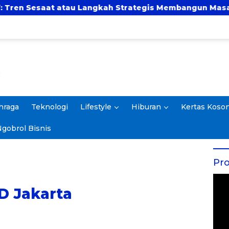
atau Langkah Strategis Membangun Masa Depan?
hraga
Teknologi
Lifestyle
Hiburan
Kertas Koso
gobrol Bisnis
Pro
BD Jakarta