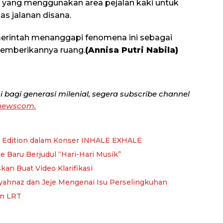
g yang menggunakan area pejalan kaki untuk
s jalanan disana.
merintah menanggapi fenomena ini sebagai
memberikannya ruang.
(Annisa Putri Nabila)
 bagi generasi milenial, segera subscribe channel
anewscom.
 Edition dalam Konser INHALE EXHALE
e Baru Berjudul “Hari-Hari Musik”
kan Buat Video Klarifikasi
 Syahnaz dan Jeje Mengenai Isu Perselingkuhan
an LRT