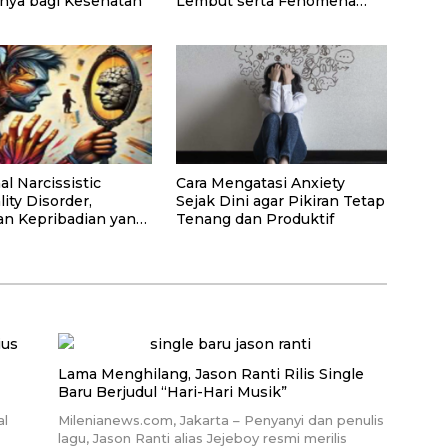
nya bagi Kesehatan
Lembut serta Fenomena
Pasir Timbul di Kepulauan
Kei
l Narcissistic
Cara Mengatasi Anxiety
ity Disorder,
Sejak Dini agar Pikiran Tetap
n Kepribadian yang
Tenang dan Produktif
isalahpahami
Lama Menghilang, Jason Ranti Rilis Single
Baru Berjudul “Hari-Hari Musik”
al
Milenianews.com, Jakarta – Penyanyi dan penulis
lagu, Jason Ranti alias Jejeboy resmi merilis