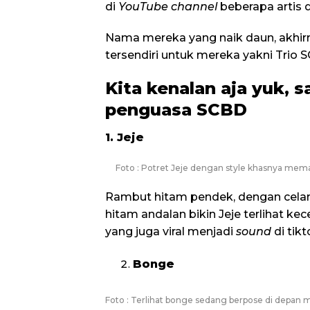
di
YouTube channel
beberapa artis d
Nama mereka yang naik daun, akhir
tersendiri untuk mereka yakni Trio 
Kita kenalan aja yuk, 
penguasa SCBD
1. Jeje
Foto : Potret Jeje dengan style khasnya mema
Rambut hitam pendek, dengan celana
hitam andalan bikin Jeje terlihat ke
yang juga viral menjadi
sound
di tikt
Bonge
Foto : Terlihat bonge sedang berpose di depan