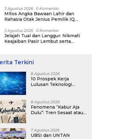
RI ke-81
3 Agustus 2026
0 Komentar
Mitos Angka Bawaan Lahir dan
Rahasia Otak Jenius Pemilik IQ
Tertinggi Dunia
3 Agustus 2026
0 Komentar
Jelajah Tual dan Langgur: Nikmati
Keajaiban Pasir Lembut serta
Fenomena Pasir Timbul di Kepulauan
Kei
erita Terkini
8 Agustus 2026
10 Prospek Kerja
Lulusan Teknologi
Informasi yang
Menjanjikan dengan Gaji
Kompetitif di Era Digital
8 Agustus 2026
Fenomena “Kabur Aja
Dulu”: Tren Sesaat atau
Langkah Strategis
Membangun Masa
Depan?
7 Agustus 2026
UBSI dan UNTAN