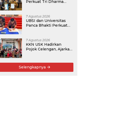
Perkuat Tri Dharma
Lewat Kolaborasi
Akademik
7 Agustus 2026
UBSI dan Universitas
Panca Bhakti Perkuat
Kolaborasi Akademik
Lewat Program PKM
7 Agustus 2026
KKN USK Hadirkan
Pojok Celengan, Ajarkan
Anak Desa Pohroh
Gemar Menabung
Selengkapnya