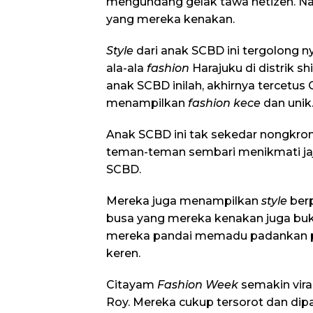
mengundang gelak tawa netizen. Na
yang mereka kenakan.
Style
dari anak SCBD ini tergolong 
ala-ala
fashion
Harajuku di distrik s
anak SCBD inilah, akhirnya tercetus
menampilkan
fashion kece
dan unik
Anak SCBD ini tak sekedar nongkro
teman-teman sembari menikmati jaj
SCBD.
Mereka juga menampilkan
style
berp
busa yang mereka kenakan juga buk
mereka pandai memadu padankan p
keren.
Citayam
Fashion Week
semakin vira
Roy. Mereka cukup tersorot dan dipa