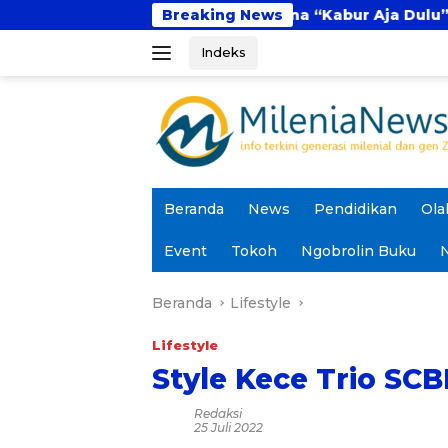
Langsung
ital
Fenomena “Kabur Aja Dulu”: Tren Sesaat 
Breaking News
ke
Indeks
konten
Beranda
News
Pendidikan
Ola
Event
Tokoh
Ngobrolin Buku
N
Beranda
Lifestyle
Lifestyle
Style Kece Trio SC
Redaksi
25 Juli 2022