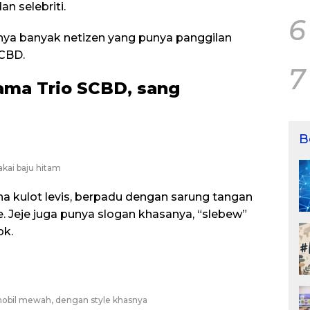
an selebriti.
6
nya banyak netizen yang punya panggilan
SCBD.
7
sama Trio SCBD, sang
B
kai baju hitam
 kulot levis, berpadu dengan sarung tangan
ce. Jeje juga punya slogan khasanya, “slebew”
ok.
 mobil mewah, dengan style khasnya