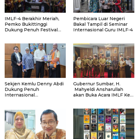
IMLF-4 Berakhir Meriah,
Pembicara Luar Negeri
Pemko Bukittinggi
Bakal Tampil di Seminar
Dukung Penuh Festival
Internasional Guru IMLF-4
Literasi Internasional
Sekjen Kemlu Denny Abdi
Gubernur Sumbar, H.
Dukung Penuh
Mahyeldi Ansharullah
Internasional
akan Buka Acara IMLF Ke-
Minangkabau Literacy
3 di Auditorium
Festival (IMLF) 2026
Gubernuran