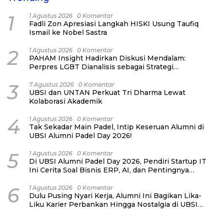
1
1 Agustus 2026
0 Komentar
Fadli Zon Apresiasi Langkah HISKI Usung Taufiq
Ismail ke Nobel Sastra
2
1 Agustus 2026
0 Komentar
PAHAM Insight Hadirkan Diskusi Mendalam:
Perpres LGBT Dianalisis sebagai Strategi
Pertahanan Negara Bukan Ancaman Individual
3
7 Agustus 2026
0 Komentar
UBSI dan UNTAN Perkuat Tri Dharma Lewat
Kolaborasi Akademik
4
1 Agustus 2026
0 Komentar
Tak Sekadar Main Padel, Intip Keseruan Alumni di
UBSI Alumni Padel Day 2026!
5
1 Agustus 2026
0 Komentar
Di UBSI Alumni Padel Day 2026, Pendiri Startup IT
Ini Cerita Soal Bisnis ERP, AI, dan Pentingnya
Network Alumni
6
1 Agustus 2026
0 Komentar
Dulu Pusing Nyari Kerja, Alumni Ini Bagikan Lika-
Liku Karier Perbankan Hingga Nostalgia di UBSI
Alumni Padel Day 2026