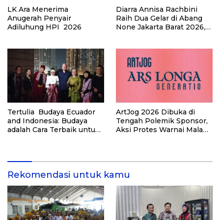
LK Ara Menerima
Diarra Annisa Rachbini
Anugerah Penyair
Raih Dua Gelar di Abang
Adiluhung HPI 2026
None Jakarta Barat 2026,
Alya Rohali Bangga
Tertulia Budaya Ecuador
ArtJog 2026 Dibuka di
and Indonesia: Budaya
Tengah Polemik Sponsor,
adalah Cara Terbaik untuk
Aksi Protes Warnai Malam
Memperkuat Hubungan
Pembukaan
Antarnegara
Rekomendasi untuk kamu