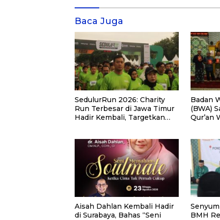
Baca Juga
SedulurRun 2026: Charity
Badan W
Run Terbesar di Jawa Timur
(BWA) S
Hadir Kembali, Targetkan
Qur’an 
3.000 Peserta untuk
Pemberd
Dukung Pendidikan Santri
di Kalim
dan Guru Honorer
Aisah Dahlan Kembali Hadir
Senyum 
di Surabaya, Bahas “Seni
BMH Re