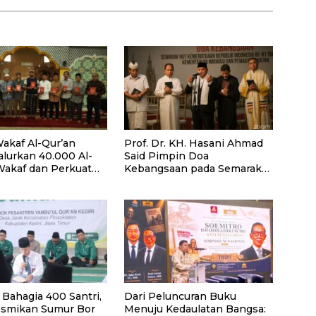
akaf Al-Qur’an
Prof. Dr. KH. Hasani Ahmad
alurkan 40.000 Al-
Said Pimpin Doa
Wakaf dan Perkuat
Kebangsaan pada Semarak
ayaan Masyarakat
HUT Kemerdekaan RI Ke-81
antan Barat
di Kementerian Imigrasi dan
Pemasyarakatan RI
Bahagia 400 Santri,
Dari Peluncuran Buku
smikan Sumur Bor
Menuju Kedaulatan Bangsa: