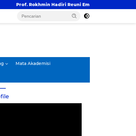
 Hadiri Reuni Emas Alumni SMANDA Kota Cirebon Angkata
ng
Mata Akademisi
file