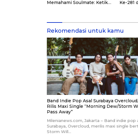
Memahami Soulmate: Ketika
Ke-281 
Cinta Tak Pernah Cukup”
Quran Ke
Rekomendasi untuk kamu
Band Indie Pop Asal Surabaya Overcloud
Rilis Maxi Single “Morning Dew/Storm Wi
Pass Away”
Milenianews.com, Jakarta – Band indie pop 
Surabaya, Overcloud, merilis maxi single ber
Storm Will…