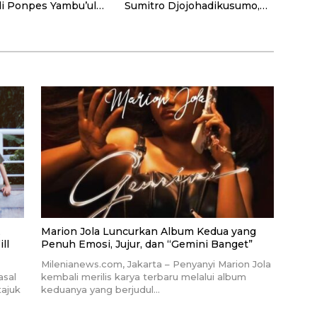
di Ponpes Yambu’ul
Sumitro Djojohadikusumo,
diri
UU Perekonomian Nasional,
dan Jalan Menuju Indonesia
Emas 2045
,
Marion Jola Luncurkan Album Kedua yang
ll
Penuh Emosi, Jujur, dan “Gemini Banget”
Milenianews.com, Jakarta – Penyanyi Marion Jola
asal
kembali merilis karya terbaru melalui album
tajuk
keduanya yang berjudul…