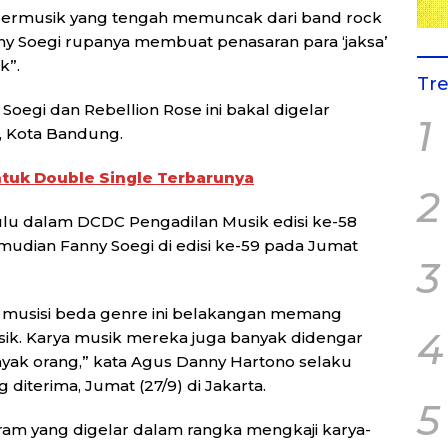
bermusik yang tengah memuncak dari band rock
nny Soegi rupanya membuat penasaran para ‘jaksa’
k”.
Tr
oegi dan Rebellion Rose ini bakal digelar
1
, Kota Bandung.
ntuk Double Single Terbarunya
2
dulu dalam DCDC Pengadilan Musik edisi ke-58
mudian Fanny Soegi di edisi ke-59 pada Jumat
3
a musisi beda genre ini belakangan memang
4
sik. Karya musik mereka juga banyak didengar
yak orang,” kata Agus Danny Hartono selaku
 diterima, Jumat (27/9) di Jakarta.
5
am yang digelar dalam rangka mengkaji karya-