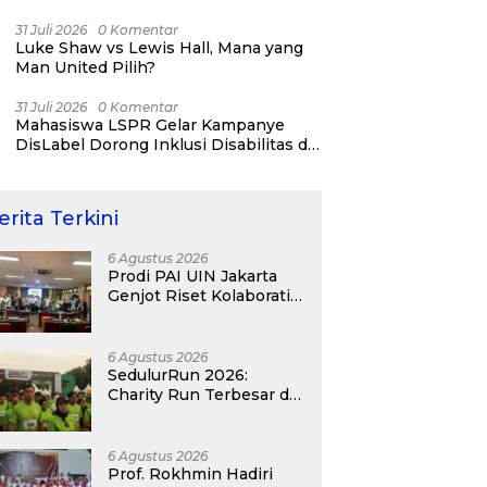
Jatinegara “Berani Lindungi”
31 Juli 2026
0 Komentar
Luke Shaw vs Lewis Hall, Mana yang
Man United Pilih?
31 Juli 2026
0 Komentar
Mahasiswa LSPR Gelar Kampanye
DisLabel Dorong Inklusi Disabilitas di
Jakarta
erita Terkini
6 Agustus 2026
Prodi PAI UIN Jakarta
Genjot Riset Kolaboratif,
Antar 4 Proposal ke
Kompetisi BRIN 2026
6 Agustus 2026
SedulurRun 2026:
Charity Run Terbesar di
Jawa Timur Hadir
Kembali, Targetkan
3.000 Peserta untuk
6 Agustus 2026
Dukung Pendidikan
Prof. Rokhmin Hadiri