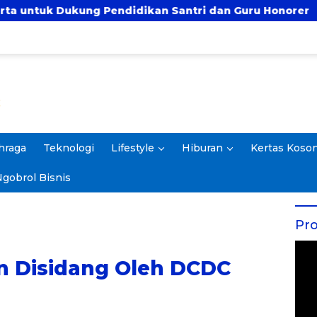
ndidikan Santri dan Guru Honorer
Prof. Rokhmin
hraga
Teknologi
Lifestyle
Hiburan
Kertas Koso
gobrol Bisnis
Pro
n Disidang Oleh DCDC