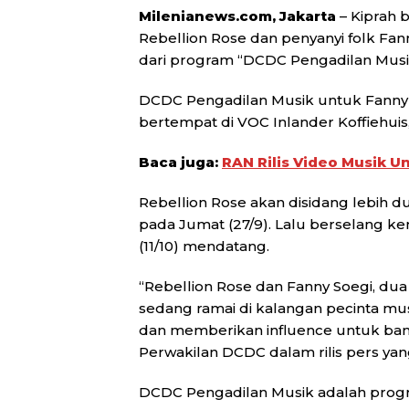
Milenianews.com, Jakarta
– Kiprah 
Rebellion Rose dan penyanyi folk Fa
dari program “DCDC Pengadilan Musi
DCDC Pengadilan Musik untuk Fanny S
bertempat di VOC Inlander Koffiehuis
Baca juga:
RAN Rilis Video Musik U
Rebellion Rose akan disidang lebih 
pada Jumat (27/9). Lalu berselang ke
(11/10) mendatang.
“Rebellion Rose dan Fanny Soegi, du
sedang ramai di kalangan pecinta mu
dan memberikan influence untuk ban
Perwakilan DCDC dalam rilis pers yang
DCDC Pengadilan Musik adalah progr