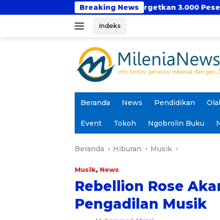
Langsung
dir Kembali, Targetkan 3.000 Peserta untuk Dukung Pe
Breaking News
ke
Indeks
konten
Beranda
News
Pendidikan
Ola
Event
Tokoh
Ngobrolin Buku
N
Beranda
Hiburan
Musik
Musik
,
News
Rebellion Rose Aka
Pengadilan Musik