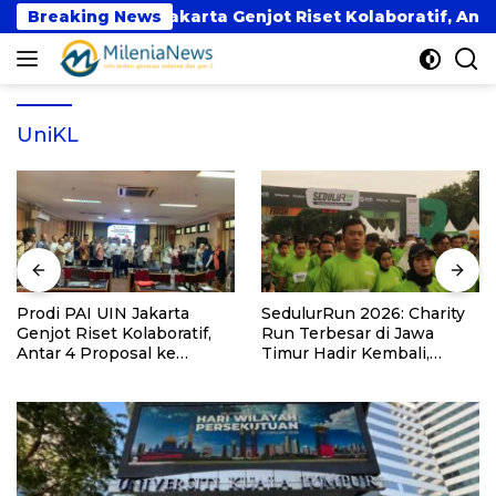
Langsung
Prodi PAI UIN Jakarta Genjot Riset Kolaboratif, Antar 4 
Breaking News
ke
konten
UniKL
Prodi PAI UIN Jakarta
SedulurRun 2026: Charity
Genjot Riset Kolaboratif,
Run Terbesar di Jawa
Antar 4 Proposal ke
Timur Hadir Kembali,
Kompetisi BRIN 2026
Targetkan 3.000 Peserta
untuk Dukung Pendidikan
Santri dan Guru Honorer