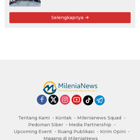
Angkatan 76: 50 Tahun Lalu Kita
Pernah Bersama
Selengkapnya
Tentang Kami
Kontak
Milenianews Squad
Pedoman Siber
Media Partnership
Upcoming Event
Ruang Publikasi
Kirim Opini
Magang di MileniaNews