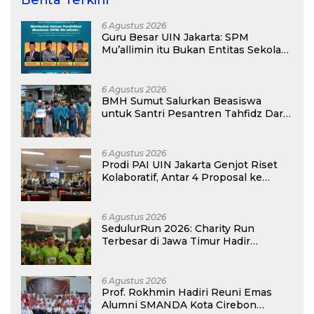
Berita Terkini
6 Agustus 2026
Guru Besar UIN Jakarta: SPM
Mu’allimin itu Bukan Entitas Sekolah
atau Madrasah
6 Agustus 2026
BMH Sumut Salurkan Beasiswa
untuk Santri Pesantren Tahfidz Darul
Hijrah Deli Serdang
6 Agustus 2026
Prodi PAI UIN Jakarta Genjot Riset
Kolaboratif, Antar 4 Proposal ke
Kompetisi BRIN 2026
6 Agustus 2026
SedulurRun 2026: Charity Run
Terbesar di Jawa Timur Hadir
Kembali, Targetkan 3.000 Peserta
untuk Dukung Pendidikan Santri dan
Guru Honorer
6 Agustus 2026
Prof. Rokhmin Hadiri Reuni Emas
Alumni SMANDA Kota Cirebon