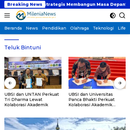
Langsung
 atau Langkah Strategis Membangun Masa Depan?
Breaking News
ke
konten
Beranda
News
Pendidikan
Olahraga
Teknologi
Lifest
Teluk Bintuni
UBSI dan UNTAN Perkuat
UBSI dan Universitas
Tri Dharma Lewat
Panca Bhakti Perkuat
Kolaborasi Akademik
Kolaborasi Akademik
Lewat Program PKM