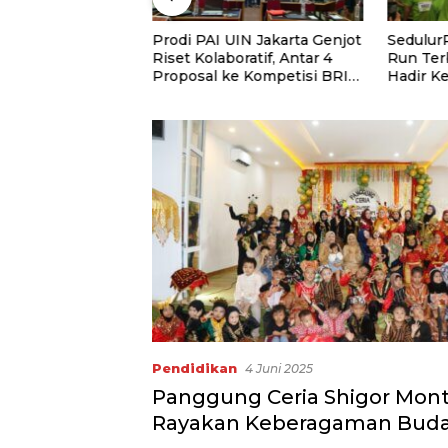
 Salurkan
Prodi PAI UIN Jakarta Genjot
Sedulur
ntuk Santri
Riset Kolaboratif, Antar 4
Run Ter
Tahfidz Darul
Proposal ke Kompetisi BRIN
Hadir K
 Serdang
2026
3.000 P
Dukung 
dan Gur
Pendidikan
4 Juni 2025
Panggung Ceria Shigor Mont
Rayakan Keberagaman Buda