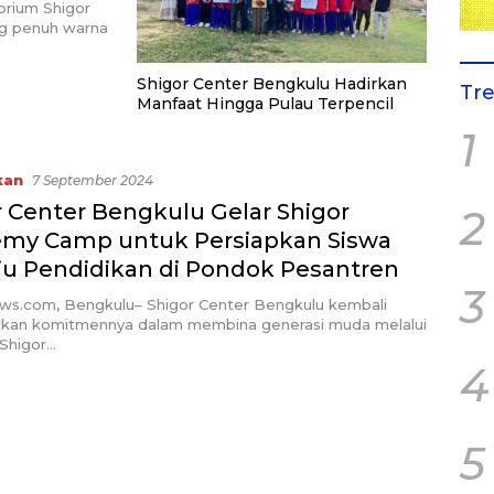
orium Shigor
g penuh warna
Shigor Center Bengkulu Hadirkan
Tr
Manfaat Hingga Pulau Terpencil
1
kan
7 September 2024
r Center Bengkulu Gelar Shigor
2
my Camp untuk Persiapkan Siswa
u Pendidikan di Pondok Pesantren
3
ews.com, Bengkulu– Shigor Center Bengkulu kembali
kan komitmennya dalam membina generasi muda melalui
 Shigor…
4
5