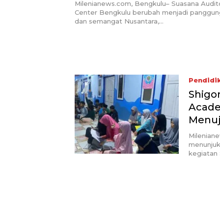
Aksi Anak-anak Hebat
Milenianews.com, Bengkulu– Suasana Audit
Center Bengkulu berubah menjadi panggun
dan semangat Nusantara,…
Pendidi
Shigo
Acade
Menuj
Milenian
menunjuk
kegiatan