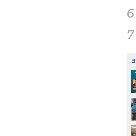
6
7
B