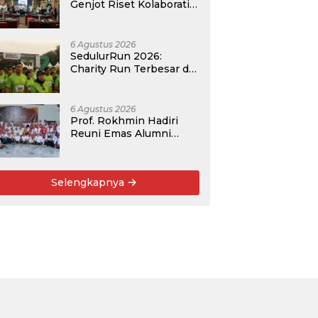
Genjot Riset Kolaboratif,
Antar 4 Proposal ke
Kompetisi BRIN 2026
6 Agustus 2026
SedulurRun 2026:
Charity Run Terbesar di
Jawa Timur Hadir
Kembali, Targetkan
3.000 Peserta untuk
6 Agustus 2026
Dukung Pendidikan
Prof. Rokhmin Hadiri
Santri dan Guru Honorer
Reuni Emas Alumni
SMANDA Kota Cirebon
Angkatan 76: 50 Tahun
Lalu Kita Pernah
Selengkapnya
Bersama