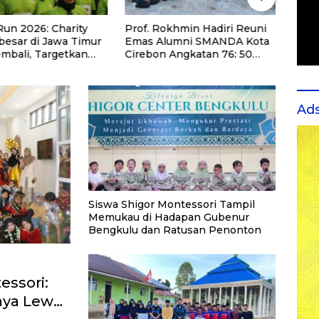
Run 2026: Charity
Prof. Rokhmin Hadiri Reuni
UIN A
besar di Jawa Timur
Emas Alumni SMANDA Kota
Pemb
embali, Targetkan
Cirebon Angkatan 76: 50
Kedo
eserta untuk
Tahun Lalu Kita Pernah
Maha
Pendidikan Santri
Bersama
u Honorer
Ad
Siswa Shigor Montessori Tampil
Memukau di Hadapan Gubenur
Bengkulu dan Ratusan Penonton
essori:
ya Lewat