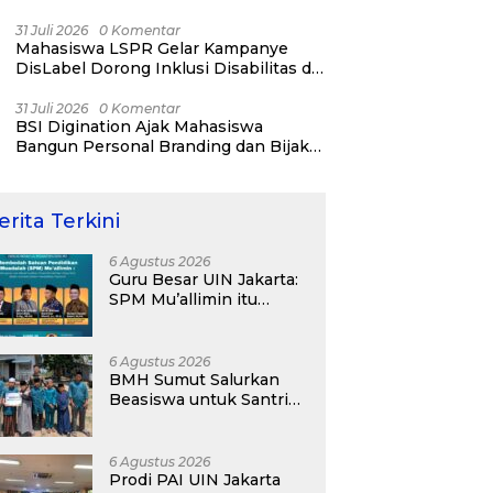
31 Juli 2026
0 Komentar
Mahasiswa LSPR Gelar Kampanye
DisLabel Dorong Inklusi Disabilitas di
Jakarta
31 Juli 2026
0 Komentar
BSI Digination Ajak Mahasiswa
Bangun Personal Branding dan Bijak
Bermedia Sosial Sejak Kuliah
erita Terkini
6 Agustus 2026
Guru Besar UIN Jakarta:
SPM Mu’allimin itu
Bukan Entitas Sekolah
atau Madrasah
6 Agustus 2026
BMH Sumut Salurkan
Beasiswa untuk Santri
Pesantren Tahfidz Darul
Hijrah Deli Serdang
6 Agustus 2026
Prodi PAI UIN Jakarta