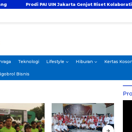
rodi PAI UIN Jakarta Genjot Riset Kolaboratif, Antar 4 
hraga
Teknologi
Lifestyle
Hiburan
Kertas Koso
gobrol Bisnis
Pro