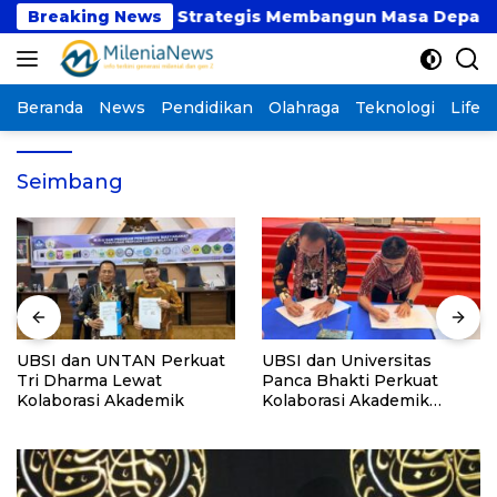
Langsung
at atau Langkah Strategis Membangun Masa Depan?
Breaking News
ke
konten
Beranda
News
Pendidikan
Olahraga
Teknologi
Lifest
Seimbang
UBSI dan UNTAN Perkuat
UBSI dan Universitas
Tri Dharma Lewat
Panca Bhakti Perkuat
Kolaborasi Akademik
Kolaborasi Akademik
Lewat Program PKM