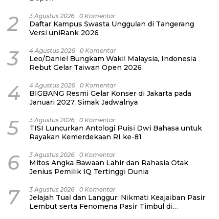
2
3 Agustus 2026
0 Komentar
Daftar Kampus Swasta Unggulan di Tangerang
Versi uniRank 2026
3
4 Agustus 2026
0 Komentar
Leo/Daniel Bungkam Wakil Malaysia, Indonesia
Rebut Gelar Taiwan Open 2026
4
4 Agustus 2026
0 Komentar
BIGBANG Resmi Gelar Konser di Jakarta pada
Januari 2027, Simak Jadwalnya
5
3 Agustus 2026
0 Komentar
TISI Luncurkan Antologi Puisi Dwi Bahasa untuk
Rayakan Kemerdekaan RI ke-81
6
3 Agustus 2026
0 Komentar
Mitos Angka Bawaan Lahir dan Rahasia Otak
Jenius Pemilik IQ Tertinggi Dunia
7
3 Agustus 2026
0 Komentar
Jelajah Tual dan Langgur: Nikmati Keajaiban Pasir
Lembut serta Fenomena Pasir Timbul di
Kepulauan Kei