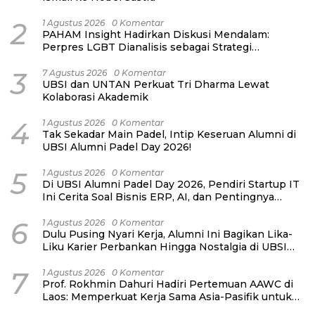
2
1 Agustus 2026
0 Komentar
PAHAM Insight Hadirkan Diskusi Mendalam:
Perpres LGBT Dianalisis sebagai Strategi
Pertahanan Negara Bukan Ancaman Individual
3
7 Agustus 2026
0 Komentar
UBSI dan UNTAN Perkuat Tri Dharma Lewat
Kolaborasi Akademik
4
1 Agustus 2026
0 Komentar
Tak Sekadar Main Padel, Intip Keseruan Alumni di
UBSI Alumni Padel Day 2026!
5
1 Agustus 2026
0 Komentar
Di UBSI Alumni Padel Day 2026, Pendiri Startup IT
Ini Cerita Soal Bisnis ERP, AI, dan Pentingnya
Network Alumni
6
1 Agustus 2026
0 Komentar
Dulu Pusing Nyari Kerja, Alumni Ini Bagikan Lika-
Liku Karier Perbankan Hingga Nostalgia di UBSI
Alumni Padel Day 2026
7
1 Agustus 2026
0 Komentar
Prof. Rokhmin Dahuri Hadiri Pertemuan AAWC di
Laos: Memperkuat Kerja Sama Asia-Pasifik untuk
Ketahanan Air dan Iklim