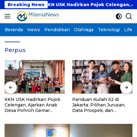
Langsung
m PKM
Breaking News
KKN USK Hadirkan Pojok Celengan, Ajark
ke
konten
Beranda
News
Pendidikan
Olahraga
Teknologi
Lifest
Perpus
KKN USK Hadirkan Pojok
Panduan Kuliah S2 di
Celengan, Ajarkan Anak
Jakarta: Pilihan Jurusan,
Desa Pohroh Gemar
Data Prospek, dan
Menabung
Rekomendasi Kampus