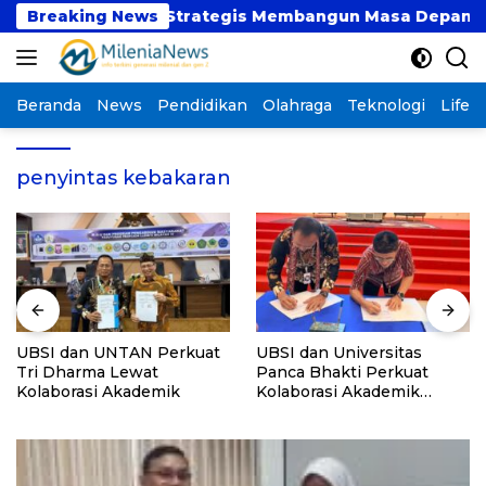
Langsung
t atau Langkah Strategis Membangun Masa Depan?
Breaking News
ke
konten
Beranda
News
Pendidikan
Olahraga
Teknologi
Lifest
penyintas kebakaran
UBSI dan UNTAN Perkuat
UBSI dan Universitas
Tri Dharma Lewat
Panca Bhakti Perkuat
Kolaborasi Akademik
Kolaborasi Akademik
Lewat Program PKM