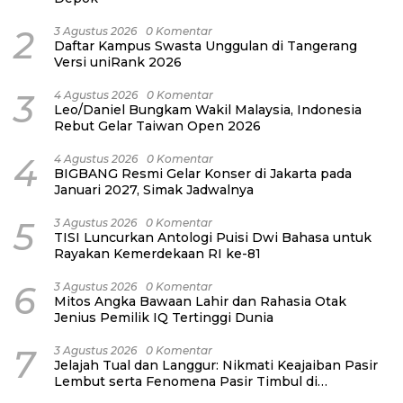
2
3 Agustus 2026
0 Komentar
Daftar Kampus Swasta Unggulan di Tangerang
Versi uniRank 2026
3
4 Agustus 2026
0 Komentar
Leo/Daniel Bungkam Wakil Malaysia, Indonesia
Rebut Gelar Taiwan Open 2026
4
4 Agustus 2026
0 Komentar
BIGBANG Resmi Gelar Konser di Jakarta pada
Januari 2027, Simak Jadwalnya
5
3 Agustus 2026
0 Komentar
TISI Luncurkan Antologi Puisi Dwi Bahasa untuk
Rayakan Kemerdekaan RI ke-81
6
3 Agustus 2026
0 Komentar
Mitos Angka Bawaan Lahir dan Rahasia Otak
Jenius Pemilik IQ Tertinggi Dunia
7
3 Agustus 2026
0 Komentar
Jelajah Tual dan Langgur: Nikmati Keajaiban Pasir
Lembut serta Fenomena Pasir Timbul di
Kepulauan Kei