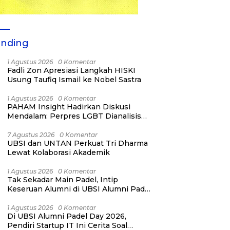
ending
1 Agustus 2026
0 Komentar
Fadli Zon Apresiasi Langkah HISKI
Usung Taufiq Ismail ke Nobel Sastra
1 Agustus 2026
0 Komentar
PAHAM Insight Hadirkan Diskusi
Mendalam: Perpres LGBT Dianalisis
sebagai Strategi Pertahanan Negara
Bukan Ancaman Individual
7 Agustus 2026
0 Komentar
UBSI dan UNTAN Perkuat Tri Dharma
Lewat Kolaborasi Akademik
1 Agustus 2026
0 Komentar
Tak Sekadar Main Padel, Intip
Keseruan Alumni di UBSI Alumni Padel
Day 2026!
1 Agustus 2026
0 Komentar
Di UBSI Alumni Padel Day 2026,
Pendiri Startup IT Ini Cerita Soal