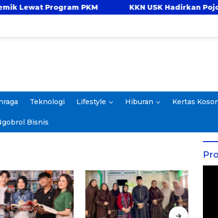
wat Program PKM
KKN USK Hadirkan Pojok Celen
hraga
Teknologi
Lifestyle
Hiburan
Kertas Koso
gobrol Bisnis
Pro