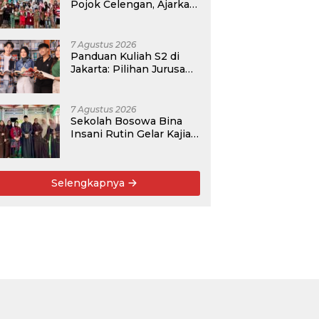
Pojok Celengan, Ajarkan
Anak Desa Pohroh
Gemar Menabung
7 Agustus 2026
Panduan Kuliah S2 di
Jakarta: Pilihan Jurusan,
Data Prospek, dan
Rekomendasi Kampus
7 Agustus 2026
Sekolah Bosowa Bina
Insani Rutin Gelar Kajian
Islam untuk Orang Tua,
Alumni, dan Masyarakat
Umum
Selengkapnya