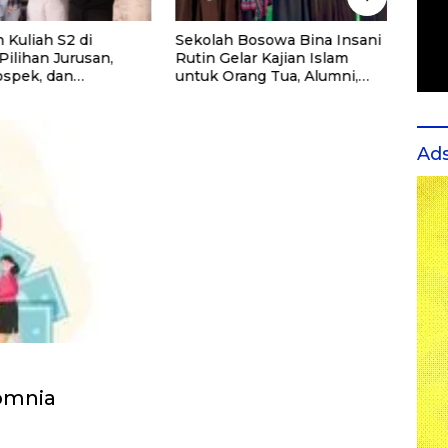
 Kuliah S2 di
Sekolah Bosowa Bina Insani
Cara 
 Pilihan Jurusan,
Rutin Gelar Kajian Islam
Spea
ospek, dan
untuk Orang Tua, Alumni,
ndasi Kampus
dan Masyarakat Umum
Ad
somnia