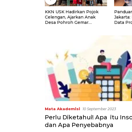
niversitas Panca
KKN USK Hadirkan Pojok
Panduan
uat Kolaborasi
Celengan, Ajarkan Anak
Jakarta:
Lewat Program
Desa Pohroh Gemar
Data Pr
Menabung
Rekome
Mata Akademisi
10 September 2023
Perlu Diketahui! Apa itu In
dan Apa Penyebabnya