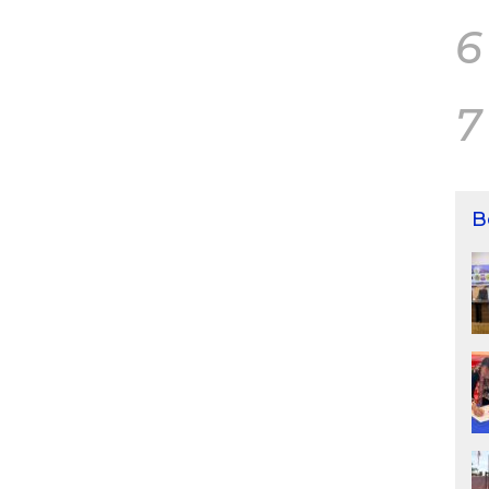
6
7
B