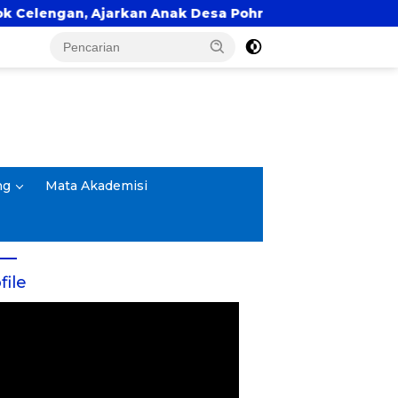
gan, Ajarkan Anak Desa Pohroh Gemar Menabung
ng
Mata Akademisi
file