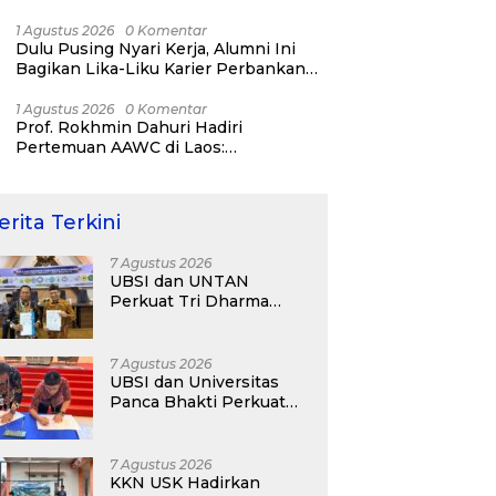
Bisnis ERP, AI, dan Pentingnya
Network Alumni
1 Agustus 2026
0 Komentar
Dulu Pusing Nyari Kerja, Alumni Ini
Bagikan Lika-Liku Karier Perbankan
Hingga Nostalgia di UBSI Alumni Padel
Day 2026
1 Agustus 2026
0 Komentar
Prof. Rokhmin Dahuri Hadiri
Pertemuan AAWC di Laos:
Memperkuat Kerja Sama Asia-Pasifik
untuk Ketahanan Air dan Iklim
erita Terkini
7 Agustus 2026
UBSI dan UNTAN
Perkuat Tri Dharma
Lewat Kolaborasi
Akademik
7 Agustus 2026
UBSI dan Universitas
Panca Bhakti Perkuat
Kolaborasi Akademik
Lewat Program PKM
7 Agustus 2026
KKN USK Hadirkan