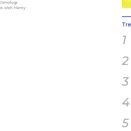
timologi
is oleh Henry
Tr
1
2
3
4
5