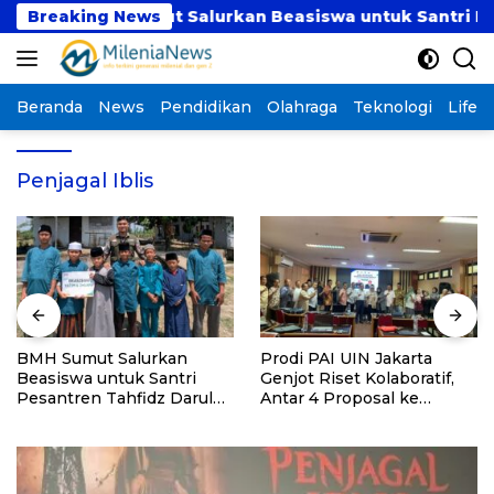
Langsung
Breaking News
BMH Sumut Salurkan Beasiswa untuk Santri Pesantr
ke
konten
Beranda
News
Pendidikan
Olahraga
Teknologi
Lifest
Penjagal Iblis
BMH Sumut Salurkan
Prodi PAI UIN Jakarta
Beasiswa untuk Santri
Genjot Riset Kolaboratif,
Pesantren Tahfidz Darul
Antar 4 Proposal ke
Hijrah Deli Serdang
Kompetisi BRIN 2026