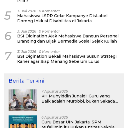
Pilih?
5
31 Juli 2026
0 Komentar
Mahasiswa LSPR Gelar Kampanye DisLabel
Dorong Inklusi Disabilitas di Jakarta
6
31 Juli 2026
0 Komentar
BSI Digination Ajak Mahasiswa Bangun Personal
Branding dan Bijak Bermedia Sosial Sejak Kuliah
7
31 Juli 2026
0 Komentar
BSI Digination Bekali Mahasiswa Susun Strategi
Karier agar Siap Menang Sebelum Lulus
Berita Terkini
7 Agustus 2026
KH Muhyiddin Junaidi: Guru yang
Baik adalah Murobbi, bukan Sakadar
Mu’allim
6 Agustus 2026
Guru Besar UIN Jakarta: SPM
Mu’allimin itu Bukan Entitas Sekolah