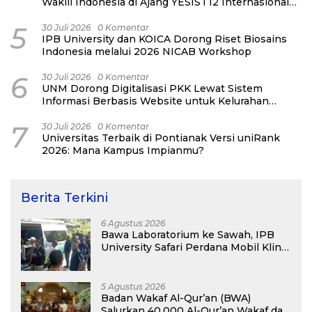
Wakili Indonesia di Ajang YESIST12 Internasional
2026
5
30 Juli 2026
0 Komentar
IPB University dan KOICA Dorong Riset Biosains
Indonesia melalui 2026 NICAB Workshop
6
30 Juli 2026
0 Komentar
UNM Dorong Digitalisasi PKK Lewat Sistem
Informasi Berbasis Website untuk Kelurahan
Cipinang Melayu
7
30 Juli 2026
0 Komentar
Universitas Terbaik di Pontianak Versi uniRank
2026: Mana Kampus Impianmu?
Berita Terkini
6 Agustus 2026
Bawa Laboratorium ke Sawah, IPB
University Safari Perdana Mobil Klinik
Tanaman
5 Agustus 2026
Badan Wakaf Al-Qur’an (BWA)
Salurkan 40.000 Al-Qur’an Wakaf dan