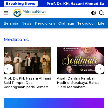
Langsung
ntan Barat
Breaking News
Prof. Dr. KH. Hasani Ahmad Said Pi
ke
konten
Beranda
News
Pendidikan
Olahraga
Teknologi
Lifest
Mediatonic
Prof. Dr. KH. Hasani Ahmad
Aisah Dahlan Kembali
Said Pimpin Doa
Hadir di Surabaya, Bahas
Kebangsaan pada Semarak
“Seni Memahami
HUT Kemerdekaan RI Ke-
Soulmate: Ketika Cinta Tak
81 di Kementerian Imigrasi
Pernah Cukup”
dan Pemasyarakatan RI