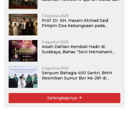
Perkuat Pemberdayaan Masyarakat
di Kalimantan Barat
5 Agustus 2026
Prof. Dr. KH. Hasani Ahmad Said
Pimpin Doa Kebangsaan pada
Semarak HUT Kemerdekaan RI Ke-81
di Kementerian Imigrasi dan
Pemasyarakatan RI
5 Agustus 2026
Aisah Dahlan Kembali Hadir di
Surabaya, Bahas “Seni Memahami
Soulmate: Ketika Cinta Tak Pernah
Cukup”
5 Agustus 2026
Senyum Bahagia 400 Santri, BMH
Resmikan Sumur Bor Ke-281 di
Ponpes Yambu’ul Quran Kediri
Selengkapnya