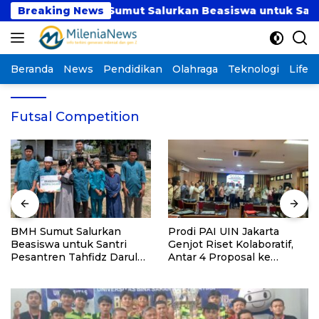
Langsung
Breaking News
BMH Sumut Salurkan Beasiswa untuk Santri Pesa
ke
konten
Beranda
News
Pendidikan
Olahraga
Teknologi
Lifest
Futsal Competition
BMH Sumut Salurkan
Prodi PAI UIN Jakarta
Beasiswa untuk Santri
Genjot Riset Kolaboratif,
Pesantren Tahfidz Darul
Antar 4 Proposal ke
Hijrah Deli Serdang
Kompetisi BRIN 2026