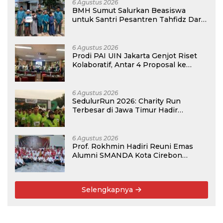
6 Agustus 2026
BMH Sumut Salurkan Beasiswa
untuk Santri Pesantren Tahfidz Darul
Hijrah Deli Serdang
6 Agustus 2026
Prodi PAI UIN Jakarta Genjot Riset
Kolaboratif, Antar 4 Proposal ke
Kompetisi BRIN 2026
6 Agustus 2026
SedulurRun 2026: Charity Run
Terbesar di Jawa Timur Hadir
Kembali, Targetkan 3.000 Peserta
untuk Dukung Pendidikan Santri dan
Guru Honorer
6 Agustus 2026
Prof. Rokhmin Hadiri Reuni Emas
Alumni SMANDA Kota Cirebon
Angkatan 76: 50 Tahun Lalu Kita
Pernah Bersama
Selengkapnya