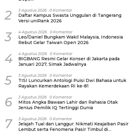
2
3 Agustus 2026
0 Komentar
Daftar Kampus Swasta Unggulan di Tangerang
Versi uniRank 2026
3
4 Agustus 2026
0 Komentar
Leo/Daniel Bungkam Wakil Malaysia, Indonesia
Rebut Gelar Taiwan Open 2026
4
4 Agustus 2026
0 Komentar
BIGBANG Resmi Gelar Konser di Jakarta pada
Januari 2027, Simak Jadwalnya
5
3 Agustus 2026
0 Komentar
TISI Luncurkan Antologi Puisi Dwi Bahasa untuk
Rayakan Kemerdekaan RI ke-81
6
3 Agustus 2026
0 Komentar
Mitos Angka Bawaan Lahir dan Rahasia Otak
Jenius Pemilik IQ Tertinggi Dunia
7
3 Agustus 2026
0 Komentar
Jelajah Tual dan Langgur: Nikmati Keajaiban Pasir
Lembut serta Fenomena Pasir Timbul di
Kepulauan Kei