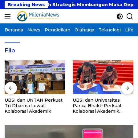
Langsung
aat atau Langkah Strategis Membangun Masa Depan?
Breaking News
ke
konten
Beranda
News
Pendidikan
Olahraga
Teknologi
Lifest
Flip
UBSI dan UNTAN Perkuat
UBSI dan Universitas
Tri Dharma Lewat
Panca Bhakti Perkuat
Kolaborasi Akademik
Kolaborasi Akademik
Lewat Program PKM